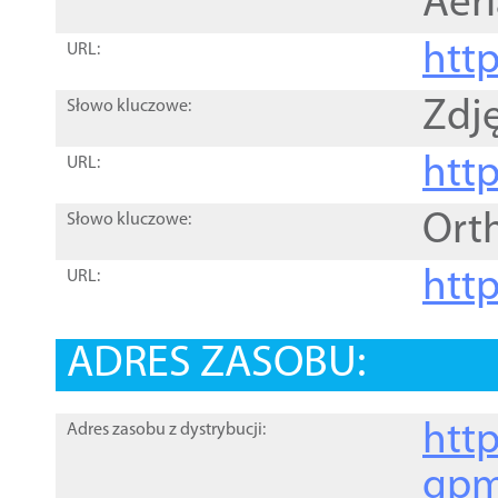
Aer
htt
URL:
Zdję
Słowo kluczowe:
htt
URL:
Ort
Słowo kluczowe:
http
URL:
ADRES ZASOBU:
http
Adres zasobu z dystrybucji:
gpm