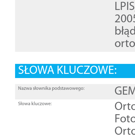
LPI
200
błąd
ort
SŁOWA KLUCZOWE:
GEME
Nazwa słownika podstawowego:
Ort
Słowa kluczowe:
Foto
Ort