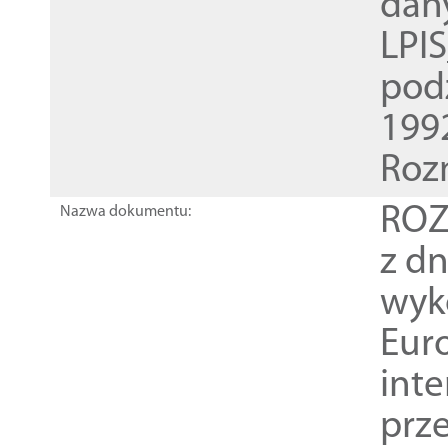
dan
LPI
pod
1992
Roz
ROZ
Nazwa dokumentu:
z dn
wyk
Euro
inte
prz