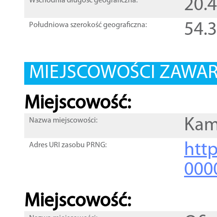
20.
Wschodnia długość geograficzna:
54.
Południowa szerokość geograficzna:
MIEJSCOWOŚCI ZAWART
Miejscowość:
Kam
Nazwa miejscowości:
htt
Adres URI zasobu PRNG:
000
Miejscowość: