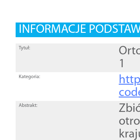
INFORMACJE PODSTA
Orto
Tytuł:
1
http
Kategoria:
cod
Zbi
Abstrakt:
otr
kra