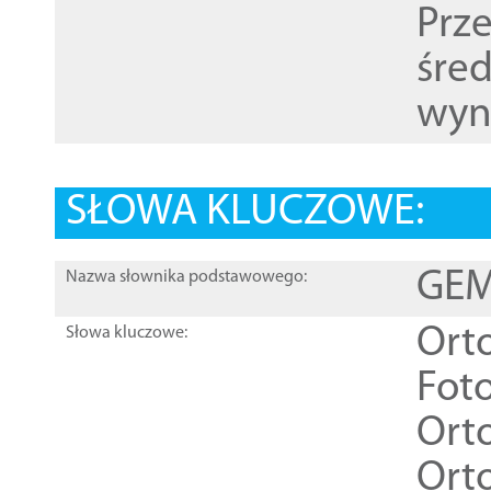
Prz
śre
wyn
SŁOWA KLUCZOWE:
GEME
Nazwa słownika podstawowego:
Ort
Słowa kluczowe:
Foto
Ort
Ort