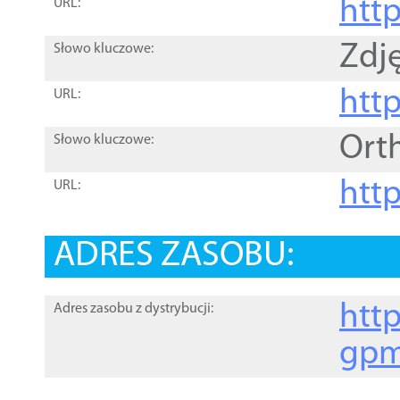
htt
URL:
Zdję
Słowo kluczowe:
htt
URL:
Ort
Słowo kluczowe:
http
URL:
ADRES ZASOBU:
http
Adres zasobu z dystrybucji:
gpm