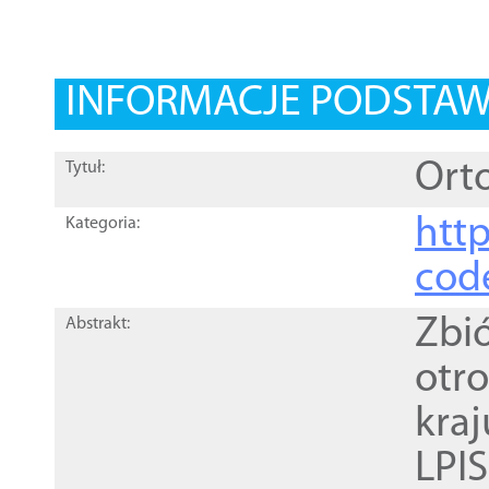
INFORMACJE PODSTA
Orto
Tytuł:
http
Kategoria:
cod
Zbi
Abstrakt:
otr
kra
LPI