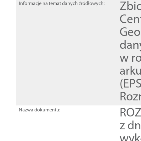
Zbi
Informacje na temat danych źródłowych:
Cen
Geod
dan
w r
ark
(EPS
Roz
ROZ
Nazwa dokumentu:
z dn
wyk