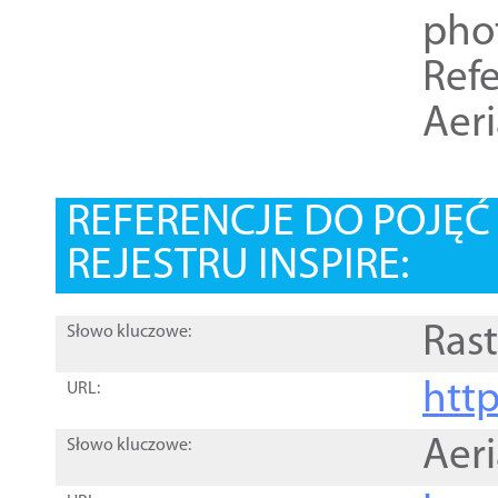
pho
Refe
Aer
REFERENCJE DO POJĘ
REJESTRU INSPIRE:
Rast
Słowo kluczowe:
htt
URL:
Aer
Słowo kluczowe: