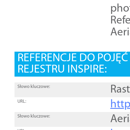
pho
Refe
Aer
REFERENCJE DO POJĘ
REJESTRU INSPIRE:
Rast
Słowo kluczowe:
htt
URL:
Aer
Słowo kluczowe: