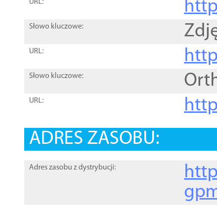
htt
URL:
Zdję
Słowo kluczowe:
htt
URL:
Ort
Słowo kluczowe:
http
URL:
ADRES ZASOBU:
http
Adres zasobu z dystrybucji:
gpm