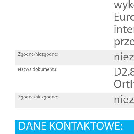
wyk
Euro
inte
prz
nie
Zgodne/niezgodne:
D2.8
Nazwa dokumentu:
Orth
nie
Zgodne/niezgodne:
DANE KONTAKTOWE: