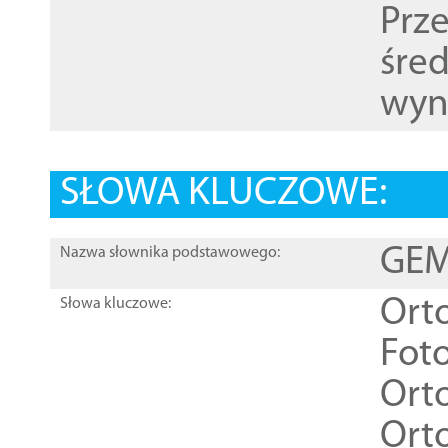
Prz
śre
wyn
SŁOWA KLUCZOWE:
GEME
Nazwa słownika podstawowego:
Ort
Słowa kluczowe:
Foto
Ort
Ort