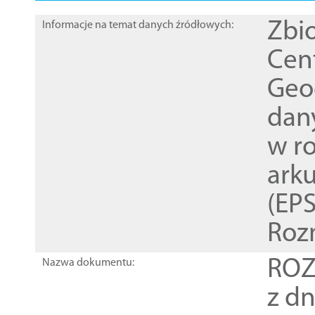
Zbi
Informacje na temat danych źródłowych:
Cen
Geod
dan
w r
ark
(EPS
Roz
ROZ
Nazwa dokumentu:
z dn