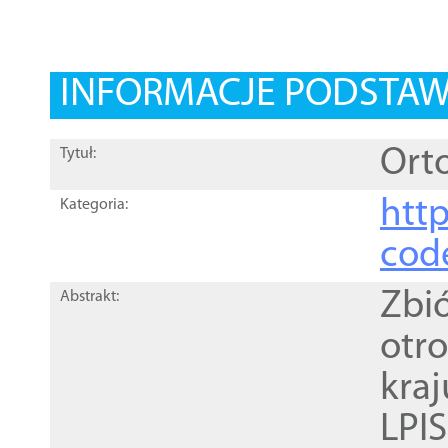
INFORMACJE PODSTA
Orto
Tytuł:
http
Kategoria:
cod
Zbi
Abstrakt:
otr
kra
LPI