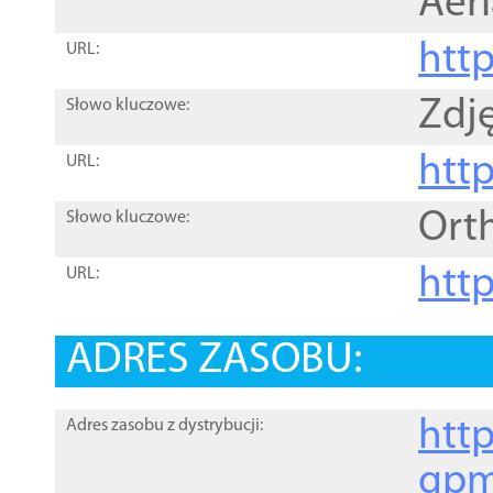
Aer
htt
URL:
Zdję
Słowo kluczowe:
htt
URL:
Ort
Słowo kluczowe:
http
URL:
ADRES ZASOBU:
http
Adres zasobu z dystrybucji:
gpm