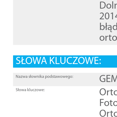
Dol
201
błąd
ort
SŁOWA KLUCZOWE:
GEME
Nazwa słownika podstawowego:
Ort
Słowa kluczowe:
Foto
Ort