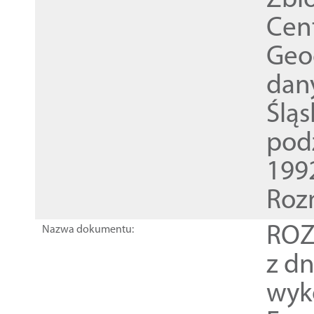
Zbi
Cen
Geod
dan
Ślą
pod
1992
Roz
ROZ
Nazwa dokumentu:
z dn
wyk