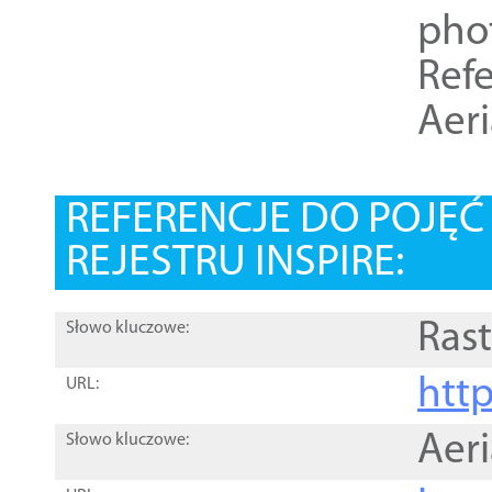
pho
Refe
Aer
REFERENCJE DO POJĘ
REJESTRU INSPIRE:
Rast
Słowo kluczowe:
htt
URL:
Aer
Słowo kluczowe: