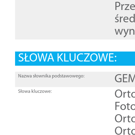
Prz
śre
wyn
SŁOWA KLUCZOWE:
GEME
Nazwa słownika podstawowego:
Ort
Słowa kluczowe:
Foto
Ort
Ort