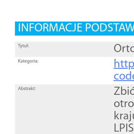
INFORMACJE PODSTA
Orto
Tytuł:
http
Kategoria:
cod
Zbi
Abstrakt:
otr
kra
LPI