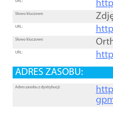
htt
URL:
Zdję
Słowo kluczowe:
htt
URL:
Ort
Słowo kluczowe:
http
URL:
ADRES ZASOBU:
http
Adres zasobu z dystrybucji:
gpm