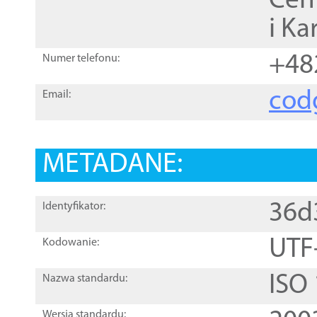
Cen
i Ka
+48
Numer telefonu:
cod
Email:
METADANE:
36d
Identyfikator:
UTF
Kodowanie:
ISO
Nazwa standardu:
Wersja standardu: