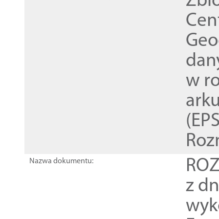
Zbi
Cen
Geod
dan
w r
ark
(EPS
Roz
ROZ
Nazwa dokumentu:
z dn
wyk