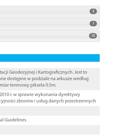
2
1
12
i Geodezyjnej i Kartograficznych. Jest to
Dane dostępne w podziale na arkusze według
zmiar terenowy piksela 0.5m.
2010 r. w sprawie wykonania dyrektywy
cyjności zbiorów i usług danych przestrzennych
cal Guidelines