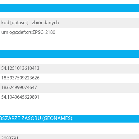
kod [
dataset
] - zbiór danych
urn:ogc:def:crs:EPSG::2180
54.1251013610413
18.5937509223626
18.624999074647
54.1040645629891
BSZARZE ZASOBU (GEONAMES):
3083791