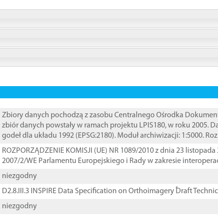
Zbiory danych pochodzą z zasobu Centralnego Ośrodka Dokumentacj
zbiór danych powstały w ramach projektu LPIS180, w roku 2005. 
godeł dla układu 1992 (EPSG:2180). Moduł archiwizacji: 1:5000. Ro
ROZPORZĄDZENIE KOMISJI (UE) NR 1089/2010 z dnia 23 listopada 
2007/2/WE Parlamentu Europejskiego i Rady w zakresie interopera
niezgodny
D2.8.III.3 INSPIRE Data Specification on Orthoimagery ֠Draft Techni
niezgodny