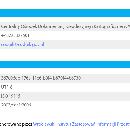
Centralny Ośrodek Dokumentacji Geodezyjnej i Kartograficznej w
+48225322501
codgik@codgik.gov.pl
367e06de-176a-11e6-b0f4-b870f44b6730
UTF-8
ISO 19115
2003/cor.1:2006
enerowane przez
Wrocławski Instytut Zastosowań Informacji Przestrz