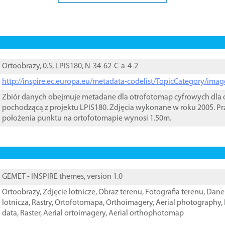
Ortoobrazy, 0.5, LPIS180, N-34-62-C-a-4-2
http://inspire.ec.europa.eu/metadata-codelist/TopicCategory/im
Zbiór danych obejmuje metadane dla otrofotomap cyfrowych dla o
pochodzącą z projektu LPIS180. Zdjęcia wykonane w roku 2005. Pr
położenia punktu na ortofotomapie wynosi 1.50m.
GEMET - INSPIRE themes, version 1.0
Ortoobrazy
,
Zdjęcie lotnicze
,
Obraz terenu
,
Fotografia terenu
,
Dane 
lotnicza
,
Rastry
,
Ortofotomapa
,
Orthoimagery
,
Aerial photography
,
data
,
Raster
,
Aerial ortoimagery
,
Aerial orthophotomap