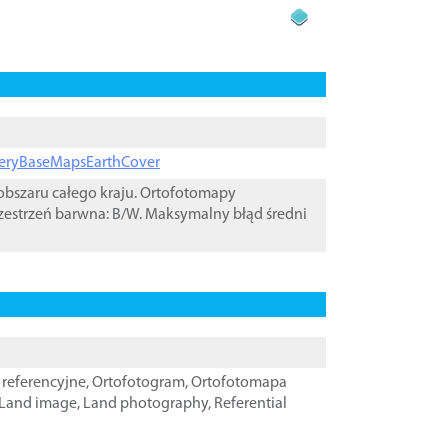
ageryBaseMapsEarthCover
bszaru całego kraju. Ortofotomapy
zestrzeń barwna: B/W. Maksymalny błąd średni
referencyjne
,
Ortofotogram
,
Ortofotomapa
Land image
,
Land photography
,
Referential