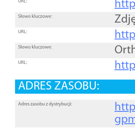
htt
URL:
Zdję
Słowo kluczowe:
htt
URL:
Ort
Słowo kluczowe:
http
URL:
ADRES ZASOBU:
http
Adres zasobu z dystrybucji:
gpm