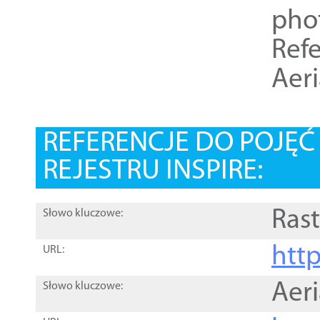
pho
Refe
Aer
REFERENCJE DO POJĘ
REJESTRU INSPIRE:
Rast
Słowo kluczowe:
htt
URL:
Aer
Słowo kluczowe: