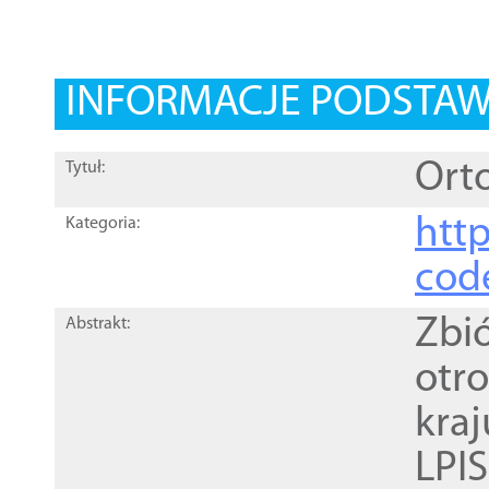
INFORMACJE PODSTA
Orto
Tytuł:
http
Kategoria:
cod
Zbi
Abstrakt:
otr
kra
LPI