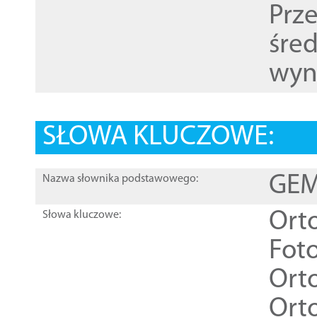
Prz
śre
wyn
SŁOWA KLUCZOWE:
GEME
Nazwa słownika podstawowego:
Ort
Słowa kluczowe:
Foto
Ort
Ort