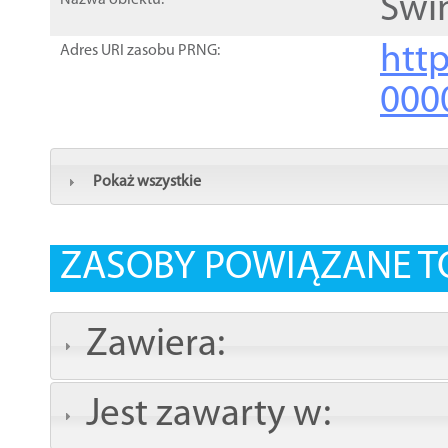
Świ
Nazwa obiektu:
http
Adres URI zasobu PRNG:
000
Pokaż wszystkie
ZASOBY POWIĄZANE T
Zawiera:
Jest zawarty w: