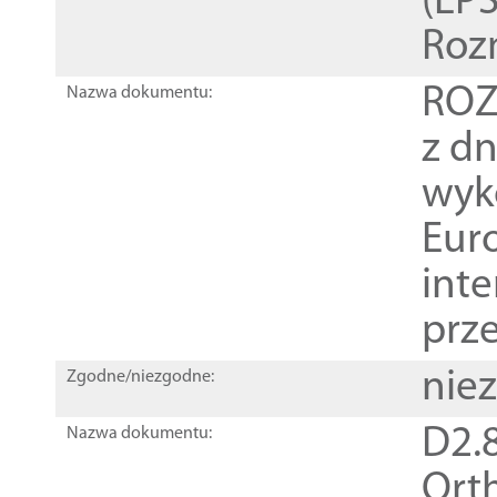
(EPS
Roz
ROZ
Nazwa dokumentu:
z dn
wyk
Euro
inte
prz
nie
Zgodne/niezgodne:
D2.8
Nazwa dokumentu:
Orth