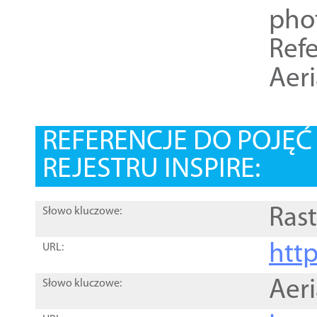
pho
Refe
Aer
REFERENCJE DO POJĘ
REJESTRU INSPIRE:
Rast
Słowo kluczowe:
htt
URL:
Aer
Słowo kluczowe: