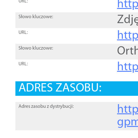
htt
URL:
Zdję
Słowo kluczowe:
htt
URL:
Ort
Słowo kluczowe:
http
URL:
ADRES ZASOBU:
http
Adres zasobu z dystrybucji:
gpm