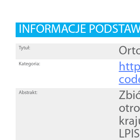
INFORMACJE PODSTA
Orto
Tytuł:
http
Kategoria:
cod
Zbi
Abstrakt:
otr
kra
LPI