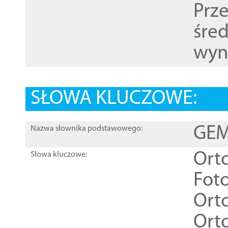
Prz
śre
wyn
SŁOWA KLUCZOWE:
GEME
Nazwa słownika podstawowego:
Ort
Słowa kluczowe:
Foto
Ort
Ort