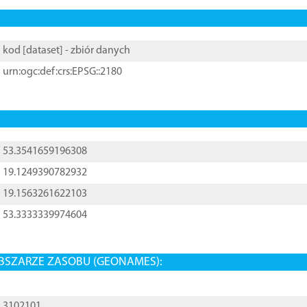
kod [
dataset
] - zbiór danych
urn:ogc:def:crs:EPSG::2180
53.3541659196308
19.1249390782932
19.1563261622103
53.3333339974604
BSZARZE ZASOBU (GEONAMES):
3102101