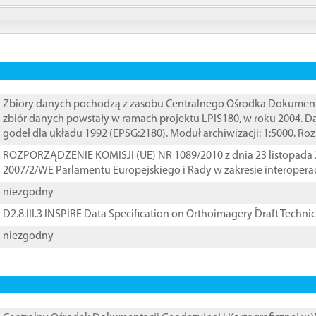
Zbiory danych pochodzą z zasobu Centralnego Ośrodka Dokumentacj
zbiór danych powstały w ramach projektu LPIS180, w roku 2004. 
godeł dla układu 1992 (EPSG:2180). Moduł archiwizacji: 1:5000. Ro
ROZPORZĄDZENIE KOMISJI (UE) NR 1089/2010 z dnia 23 listopada 
2007/2/WE Parlamentu Europejskiego i Rady w zakresie interopera
niezgodny
D2.8.III.3 INSPIRE Data Specification on Orthoimagery ֠Draft Techni
niezgodny