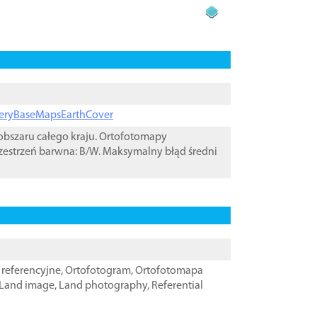
ageryBaseMapsEarthCover
bszaru całego kraju. Ortofotomapy
zestrzeń barwna: B/W. Maksymalny błąd średni
referencyjne
,
Ortofotogram
,
Ortofotomapa
Land image
,
Land photography
,
Referential