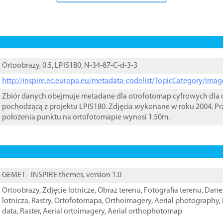
Ortoobrazy, 0.5, LPIS180, N-34-87-C-d-3-3
http://inspire.ec.europa.eu/metadata-codelist/TopicCategory/im
Zbiór danych obejmuje metadane dla otrofotomap cyfrowych dla o
pochodzącą z projektu LPIS180. Zdjęcia wykonane w roku 2004. Pr
położenia punktu na ortofotomapie wynosi 1.50m.
GEMET - INSPIRE themes, version 1.0
Ortoobrazy
,
Zdjęcie lotnicze
,
Obraz terenu
,
Fotografia terenu
,
Dane 
lotnicza
,
Rastry
,
Ortofotomapa
,
Orthoimagery
,
Aerial photography
,
data
,
Raster
,
Aerial ortoimagery
,
Aerial orthophotomap