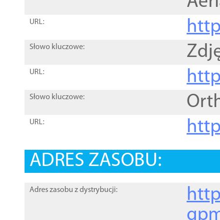
Aer
htt
URL:
Zdję
Słowo kluczowe:
htt
URL:
Ort
Słowo kluczowe:
http
URL:
ADRES ZASOBU:
http
Adres zasobu z dystrybucji:
gpm