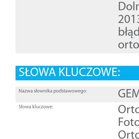
Dol
201
błąd
ort
SŁOWA KLUCZOWE:
GEME
Nazwa słownika podstawowego:
Ort
Słowa kluczowe:
Foto
Ort