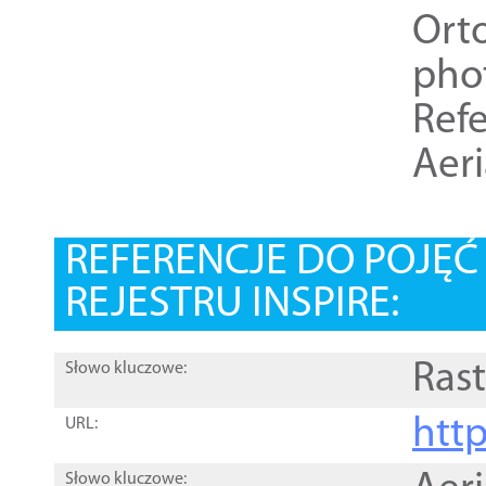
Ort
pho
Refe
Aer
REFERENCJE DO POJĘ
REJESTRU INSPIRE:
Rast
Słowo kluczowe:
htt
URL:
Słowo kluczowe: