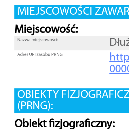
MIEJSCOWOŚCI ZAWART
Miejscowość:
Dłu
Nazwa miejscowości:
htt
Adres URI zasobu PRNG:
000
OBIEKTY FIZJOGRAFIC
(PRNG):
Obiekt fizjograficzny: