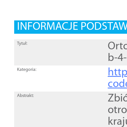
INFORMACJE PODSTA
Orto
Tytuł:
b-4
http
Kategoria:
cod
Zbi
Abstrakt:
otr
kra