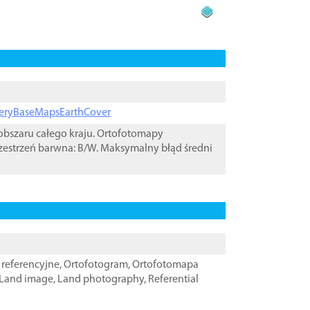
ageryBaseMapsEarthCover
bszaru całego kraju. Ortofotomapy
zestrzeń barwna: B/W. Maksymalny błąd średni
referencyjne
,
Ortofotogram
,
Ortofotomapa
Land image
,
Land photography
,
Referential