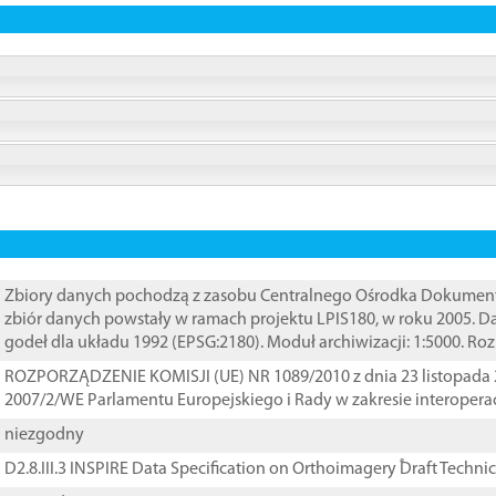
Zbiory danych pochodzą z zasobu Centralnego Ośrodka Dokumentacj
zbiór danych powstały w ramach projektu LPIS180, w roku 2005. 
godeł dla układu 1992 (EPSG:2180). Moduł archiwizacji: 1:5000. Ro
ROZPORZĄDZENIE KOMISJI (UE) NR 1089/2010 z dnia 23 listopada 
2007/2/WE Parlamentu Europejskiego i Rady w zakresie interopera
niezgodny
D2.8.III.3 INSPIRE Data Specification on Orthoimagery ֠Draft Techni