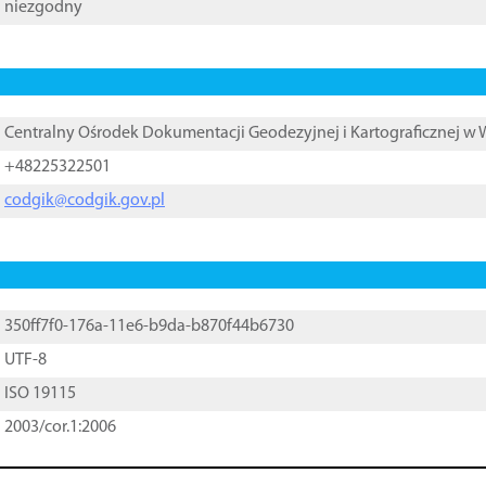
niezgodny
Centralny Ośrodek Dokumentacji Geodezyjnej i Kartograficznej w
+48225322501
codgik@codgik.gov.pl
350ff7f0-176a-11e6-b9da-b870f44b6730
UTF-8
ISO 19115
2003/cor.1:2006