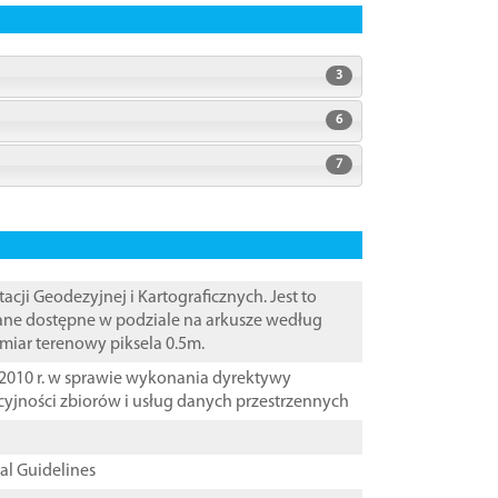
3
6
7
i Geodezyjnej i Kartograficznych. Jest to
Dane dostępne w podziale na arkusze według
zmiar terenowy piksela 0.5m.
2010 r. w sprawie wykonania dyrektywy
cyjności zbiorów i usług danych przestrzennych
cal Guidelines