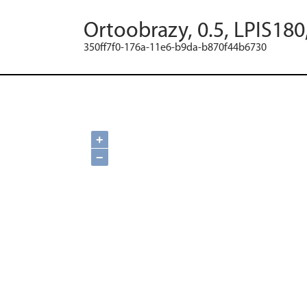
Ortoobrazy, 0.5, LPIS180
350ff7f0-176a-11e6-b9da-b870f44b6730
+
−