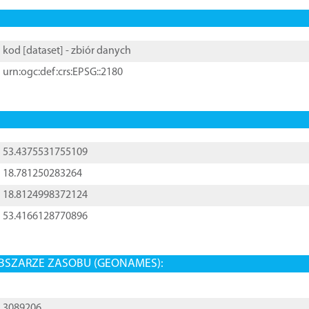
kod [
dataset
] - zbiór danych
urn:ogc:def:crs:EPSG::2180
53.4375531755109
18.781250283264
18.8124998372124
53.4166128770896
BSZARZE ZASOBU (GEONAMES):
3089206