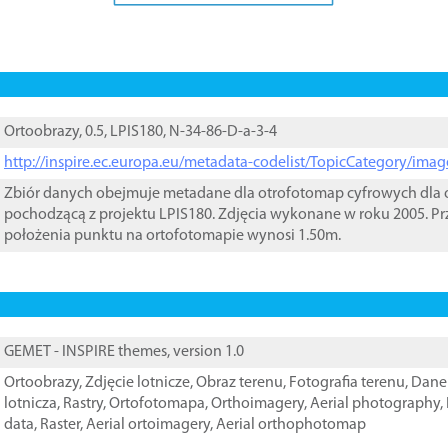
Ortoobrazy, 0.5, LPIS180, N-34-86-D-a-3-4
http://inspire.ec.europa.eu/metadata-codelist/TopicCategory/im
Zbiór danych obejmuje metadane dla otrofotomap cyfrowych dla o
pochodzącą z projektu LPIS180. Zdjęcia wykonane w roku 2005. Pr
położenia punktu na ortofotomapie wynosi 1.50m.
GEMET - INSPIRE themes, version 1.0
Ortoobrazy
,
Zdjęcie lotnicze
,
Obraz terenu
,
Fotografia terenu
,
Dane 
lotnicza
,
Rastry
,
Ortofotomapa
,
Orthoimagery
,
Aerial photography
,
data
,
Raster
,
Aerial ortoimagery
,
Aerial orthophotomap