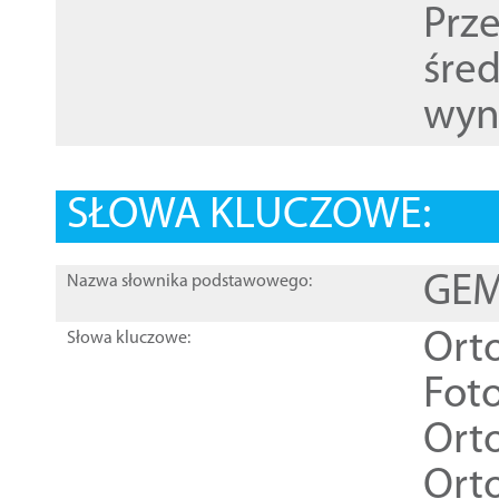
Prz
śre
wyn
SŁOWA KLUCZOWE:
GEME
Nazwa słownika podstawowego:
Ort
Słowa kluczowe:
Foto
Ort
Ort