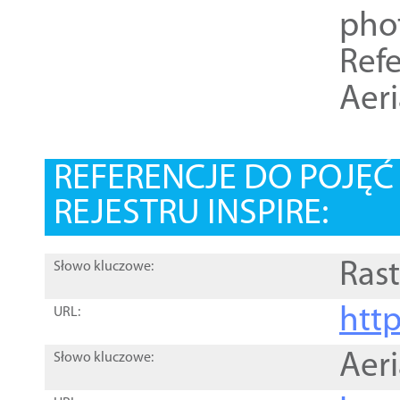
pho
Refe
Aer
REFERENCJE DO POJĘ
REJESTRU INSPIRE:
Rast
Słowo kluczowe:
htt
URL:
Aer
Słowo kluczowe: