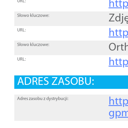
htt
URL:
Zdję
Słowo kluczowe:
htt
URL:
Ort
Słowo kluczowe:
http
URL:
ADRES ZASOBU:
http
Adres zasobu z dystrybucji:
gpm