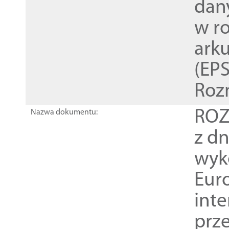
dan
w r
ark
(EPS
Roz
ROZ
Nazwa dokumentu:
z dn
wyk
Euro
inte
prz