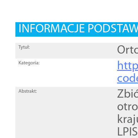
INFORMACJE PODSTA
Orto
Tytuł:
http
Kategoria:
cod
Zbi
Abstrakt:
otr
kra
LPI