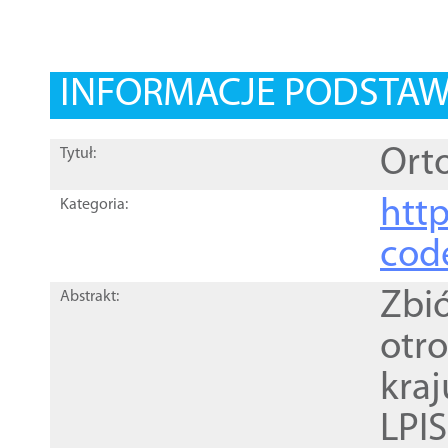
INFORMACJE PODSTA
Orto
Tytuł:
http
Kategoria:
cod
Zbi
Abstrakt:
otr
kra
LPI