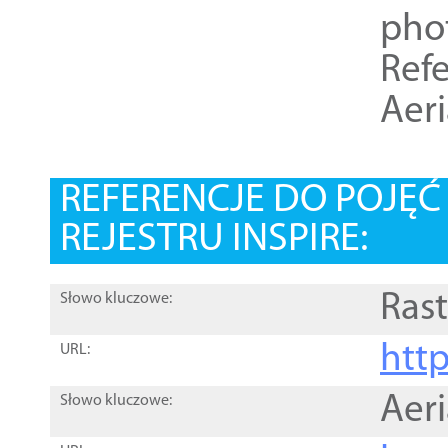
pho
Refe
Aer
REFERENCJE DO POJĘ
REJESTRU INSPIRE:
Rast
Słowo kluczowe:
htt
URL:
Aer
Słowo kluczowe: