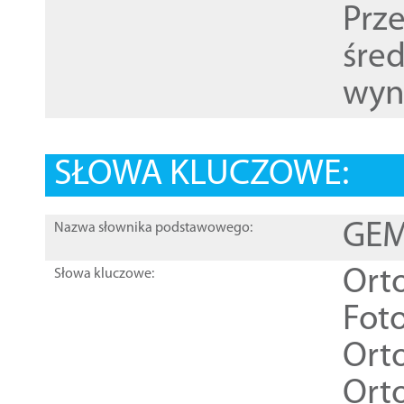
Prz
śre
wyn
SŁOWA KLUCZOWE:
GEME
Nazwa słownika podstawowego:
Ort
Słowa kluczowe:
Foto
Ort
Ort