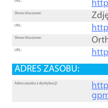
htt
URL:
Zdję
Słowo kluczowe:
htt
URL:
Ort
Słowo kluczowe:
http
URL:
ADRES ZASOBU:
http
Adres zasobu z dystrybucji:
gpm