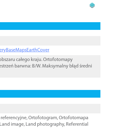
ageryBaseMapsEarthCover
bszaru całego kraju. Ortofotomapy
estrzeń barwna: B/W. Maksymalny błąd średni
referencyjne
,
Ortofotogram
,
Ortofotomapa
Land image
,
Land photography
,
Referential