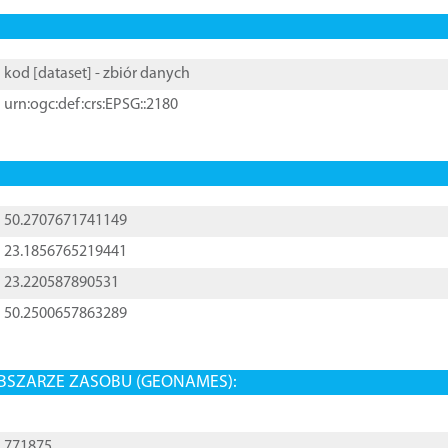
kod [
dataset
] - zbiór danych
urn:ogc:def:crs:EPSG::2180
50.2707671741149
23.1856765219441
23.220587890531
50.2500657863289
BSZARZE ZASOBU (GEONAMES):
771875