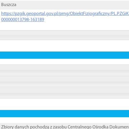
Buszcza
https://pzgik.geoportal.gov.pl/prng/ObiektFizjograficzny/PL.PZG
000000013798-163189
Zbiory danych pochodzą z zasobu Centralnego Ośrodka Dokumentacj