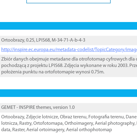
Ortoobrazy, 0.25, LPIS68, M-34-71-A-b-4-3
http://inspire.ec.europa.eu/metadata-codelist/TopicCategory/im
Zbiór danych obejmuje metadane dla otrofotomap cyfrowych dla o
pochodzącą z projektu LPIS68. Zdjęcia wykonane w roku 2003. Prz
położenia punktu na ortofotomapie wynosi 0.75m.
GEMET - INSPIRE themes, version 1.0
Ortoobrazy
,
Zdjęcie lotnicze
,
Obraz terenu
,
Fotografia terenu
,
Dane 
lotnicza
,
Rastry
,
Ortofotomapa
,
Orthoimagery
,
Aerial photography
,
data
,
Raster
,
Aerial ortoimagery
,
Aerial orthophotomap