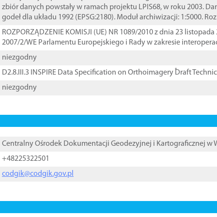
zbiór danych powstały w ramach projektu LPIS68, w roku 2003. D
godeł dla układu 1992 (EPSG:2180). Moduł archiwizacji: 1:5000. Ro
ROZPORZĄDZENIE KOMISJI (UE) NR 1089/2010 z dnia 23 listopada 
2007/2/WE Parlamentu Europejskiego i Rady w zakresie interopera
niezgodny
D2.8.III.3 INSPIRE Data Specification on Orthoimagery ֠Draft Techni
niezgodny
Centralny Ośrodek Dokumentacji Geodezyjnej i Kartograficznej w
+48225322501
codgik@codgik.gov.pl