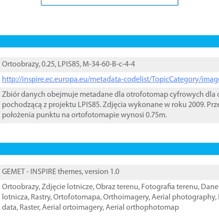
Ortoobrazy, 0.25, LPIS85, M-34-60-B-c-4-4
http://inspire.ec.europa.eu/metadata-codelist/TopicCategory/im
Zbiór danych obejmuje metadane dla otrofotomap cyfrowych dla o
pochodzącą z projektu LPIS85. Zdjęcia wykonane w roku 2009. Prz
położenia punktu na ortofotomapie wynosi 0.75m.
GEMET - INSPIRE themes, version 1.0
Ortoobrazy
,
Zdjęcie lotnicze
,
Obraz terenu
,
Fotografia terenu
,
Dane 
lotnicza
,
Rastry
,
Ortofotomapa
,
Orthoimagery
,
Aerial photography
,
data
,
Raster
,
Aerial ortoimagery
,
Aerial orthophotomap