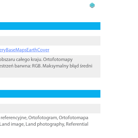
ageryBaseMapsEarthCover
bszaru całego kraju. Ortofotomapy
estrzeń barwna: RGB. Maksymalny błąd średni
referencyjne
,
Ortofotogram
,
Ortofotomapa
Land image
,
Land photography
,
Referential