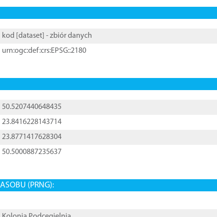
kod [
dataset
] - zbiór danych
urn:ogc:def:crs:EPSG::2180
50.5207440648435
23.8416228143714
23.8771417628304
50.5000887235637
ASOBU (PRNG):
Kolonia Podcegielnia