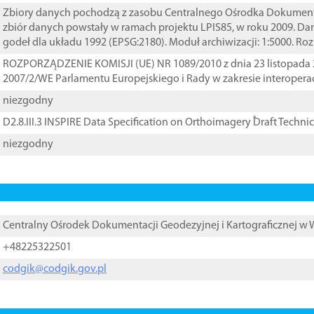
Zbiory danych pochodzą z zasobu Centralnego Ośrodka Dokumentacj
zbiór danych powstały w ramach projektu LPIS85, w roku 2009. D
godeł dla układu 1992 (EPSG:2180). Moduł archiwizacji: 1:5000. Ro
ROZPORZĄDZENIE KOMISJI (UE) NR 1089/2010 z dnia 23 listopada 
2007/2/WE Parlamentu Europejskiego i Rady w zakresie interopera
niezgodny
D2.8.III.3 INSPIRE Data Specification on Orthoimagery ֠Draft Techni
niezgodny
Centralny Ośrodek Dokumentacji Geodezyjnej i Kartograficznej w
+48225322501
codgik@codgik.gov.pl