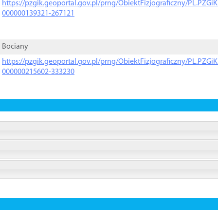
https://pzgik.geoportal.gov.pl/prng/ObiektFizjograficzny/PL.PZG
000000139321-267121
Bociany
https://pzgik.geoportal.gov.pl/prng/ObiektFizjograficzny/PL.PZG
000000215602-333230