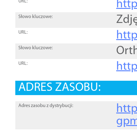
htt
URL:
Zdję
Słowo kluczowe:
htt
URL:
Ort
Słowo kluczowe:
http
URL:
ADRES ZASOBU:
http
Adres zasobu z dystrybucji:
gpm