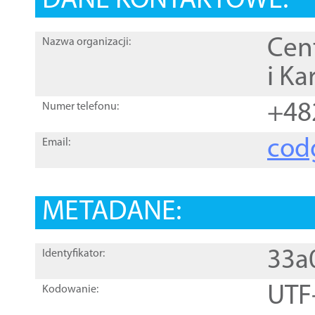
DANE KONTAKTOWE:
Cen
Nazwa organizacji:
i Ka
+48
Numer telefonu:
cod
Email:
METADANE:
33a
Identyfikator:
UTF
Kodowanie: