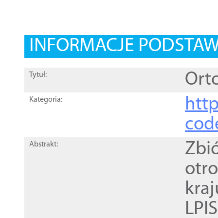
INFORMACJE PODSTA
Orto
Tytuł:
http
Kategoria:
cod
Zbi
Abstrakt:
otr
kra
LPI