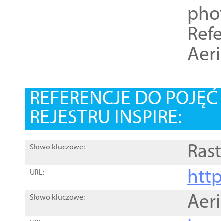
pho
Refe
Aer
REFERENCJE DO POJĘ
REJESTRU INSPIRE:
Rast
Słowo kluczowe:
htt
URL:
Aer
Słowo kluczowe: