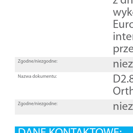
z dn
wyk
Euro
inte
prz
nie
Zgodne/niezgodne:
D2.8
Nazwa dokumentu:
Orth
nie
Zgodne/niezgodne: