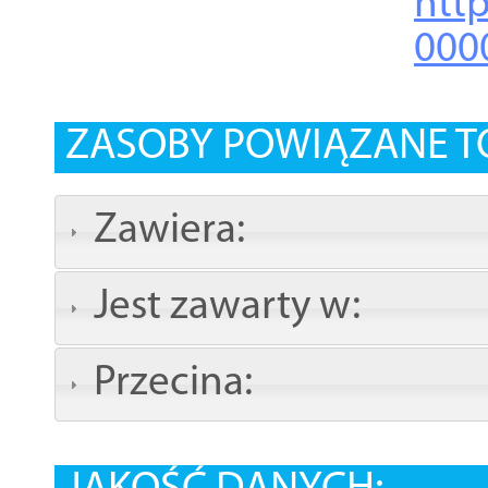
http
000
ZASOBY POWIĄZANE T
Zawiera:
Jest zawarty w:
Przecina: