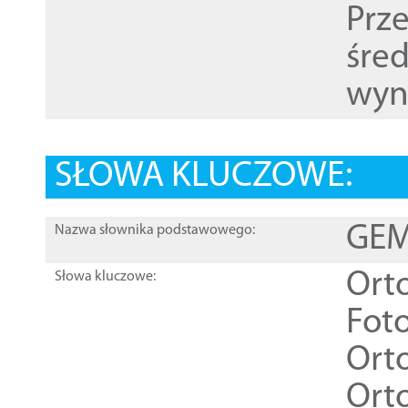
Prz
śre
wyn
SŁOWA KLUCZOWE:
GEME
Nazwa słownika podstawowego:
Ort
Słowa kluczowe:
Foto
Ort
Ort