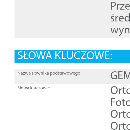
Prz
śre
wyn
SŁOWA KLUCZOWE:
GEME
Nazwa słownika podstawowego:
Ort
Słowa kluczowe:
Foto
Ort
Ort