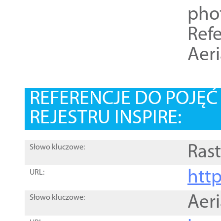
pho
Refe
Aer
REFERENCJE DO POJĘ
REJESTRU INSPIRE:
Rast
Słowo kluczowe:
htt
URL:
Aer
Słowo kluczowe: