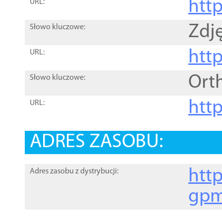
htt
URL:
Zdję
Słowo kluczowe:
htt
URL:
Ort
Słowo kluczowe:
http
URL:
ADRES ZASOBU:
http
Adres zasobu z dystrybucji:
gpm