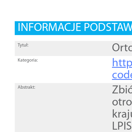
INFORMACJE PODSTA
Orto
Tytuł:
http
Kategoria:
cod
Zbi
Abstrakt:
otr
kra
LPI