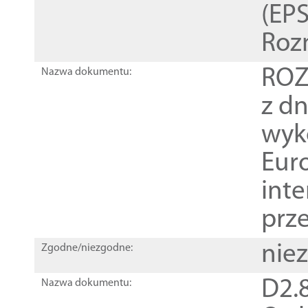
(EPS
Roz
ROZ
Nazwa dokumentu:
z dn
wyk
Euro
inte
prz
nie
Zgodne/niezgodne:
D2.8
Nazwa dokumentu: