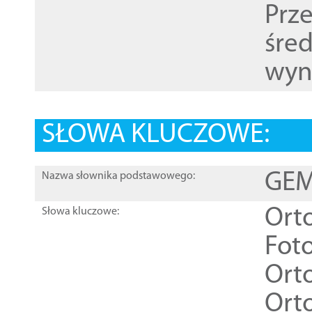
Prz
śre
wyn
SŁOWA KLUCZOWE:
GEME
Nazwa słownika podstawowego:
Ort
Słowa kluczowe:
Foto
Ort
Ort