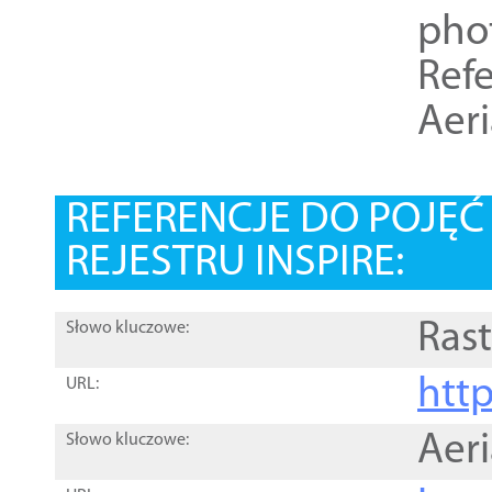
pho
Refe
Aer
REFERENCJE DO POJĘ
REJESTRU INSPIRE:
Rast
Słowo kluczowe:
htt
URL:
Aer
Słowo kluczowe: