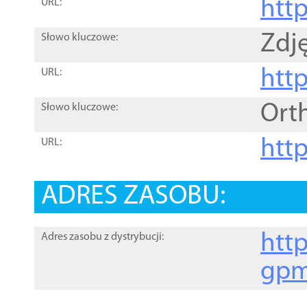
htt
URL:
Zdję
Słowo kluczowe:
htt
URL:
Ort
Słowo kluczowe:
http
URL:
ADRES ZASOBU:
http
Adres zasobu z dystrybucji:
gpm