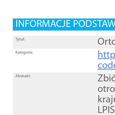
INFORMACJE PODSTA
Orto
Tytuł:
http
Kategoria:
cod
Zbi
Abstrakt:
otr
kra
LPI