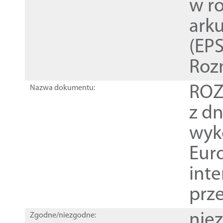
w r
ark
(EPS
Roz
ROZ
Nazwa dokumentu:
z dn
wyk
Euro
inte
prz
nie
Zgodne/niezgodne: