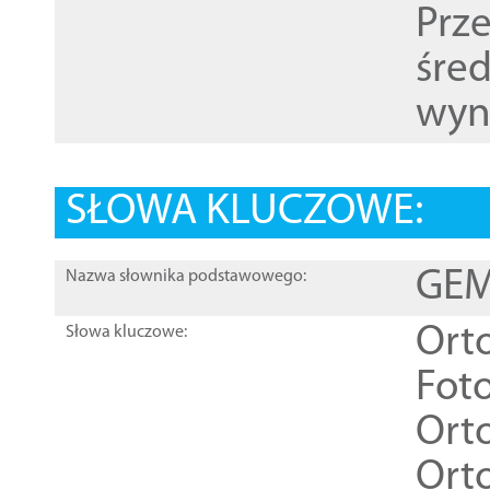
Prz
śre
wyn
SŁOWA KLUCZOWE:
GEME
Nazwa słownika podstawowego:
Ort
Słowa kluczowe:
Foto
Ort
Ort