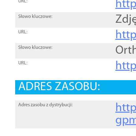
htt
URL:
Zdję
Słowo kluczowe:
htt
URL:
Ort
Słowo kluczowe:
http
URL:
ADRES ZASOBU:
http
Adres zasobu z dystrybucji:
gpm