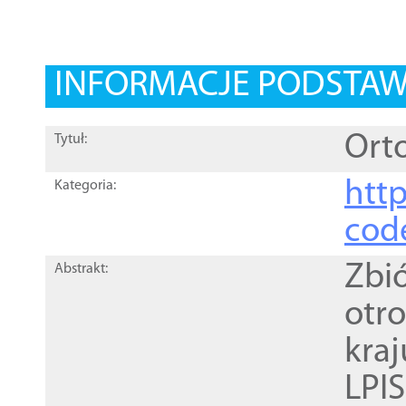
INFORMACJE PODSTA
Orto
Tytuł:
http
Kategoria:
cod
Zbi
Abstrakt:
otr
kra
LPI