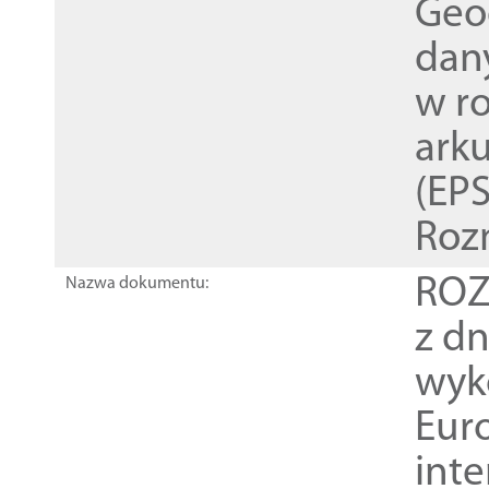
Geod
dan
w r
ark
(EPS
Roz
ROZ
Nazwa dokumentu:
z dn
wyk
Euro
inte