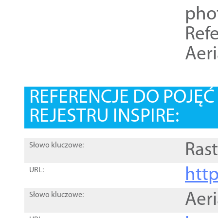
pho
Refe
Aer
REFERENCJE DO POJĘ
REJESTRU INSPIRE:
Rast
Słowo kluczowe:
htt
URL:
Aer
Słowo kluczowe: