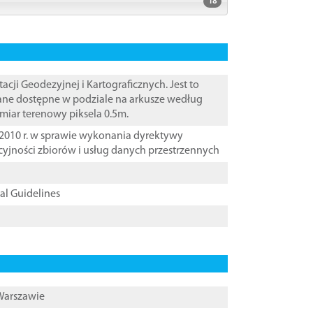
18
i Geodezyjnej i Kartograficznych. Jest to
Dane dostępne w podziale na arkusze według
zmiar terenowy piksela 0.5m.
2010 r. w sprawie wykonania dyrektywy
cyjności zbiorów i usług danych przestrzennych
cal Guidelines
 Warszawie