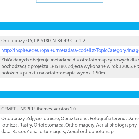
Ortoobrazy, 0.5, LPIS180, N-34-49-C-a-1-2
http://inspire.ec.europa.eu/metadata-codelist/TopicCategory/im
Zbiór danych obejmuje metadane dla otrofotomap cyfrowych dla o
pochodzącą z projektu LPIS180. Zdjęcia wykonane w roku 2005. Pr
położenia punktu na ortofotomapie wynosi 1.50m.
GEMET - INSPIRE themes, version 1.0
Ortoobrazy
,
Zdjęcie lotnicze
,
Obraz terenu
,
Fotografia terenu
,
Dane 
lotnicza
,
Rastry
,
Ortofotomapa
,
Orthoimagery
,
Aerial photography
,
data
,
Raster
,
Aerial ortoimagery
,
Aerial orthophotomap