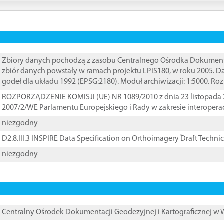
Zbiory danych pochodzą z zasobu Centralnego Ośrodka Dokumentacj
zbiór danych powstały w ramach projektu LPIS180, w roku 2005. 
godeł dla układu 1992 (EPSG:2180). Moduł archiwizacji: 1:5000. Ro
ROZPORZĄDZENIE KOMISJI (UE) NR 1089/2010 z dnia 23 listopada 
2007/2/WE Parlamentu Europejskiego i Rady w zakresie interopera
niezgodny
D2.8.III.3 INSPIRE Data Specification on Orthoimagery ֠Draft Techni
niezgodny
Centralny Ośrodek Dokumentacji Geodezyjnej i Kartograficznej w