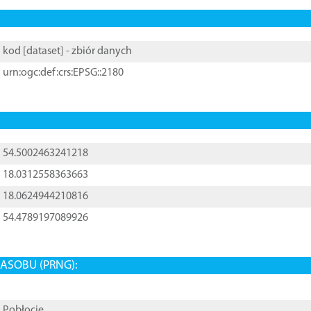
kod [
dataset
] - zbiór danych
urn:ogc:def:crs:EPSG::2180
54.5002463241218
18.0312558363663
18.0624944210816
54.4789197089926
ASOBU (PRNG):
Pobłocie