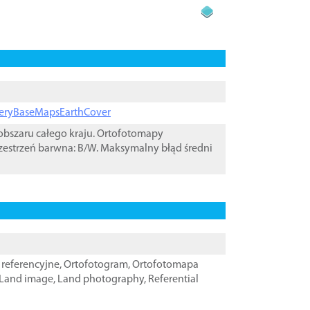
ageryBaseMapsEarthCover
bszaru całego kraju. Ortofotomapy
zestrzeń barwna: B/W. Maksymalny błąd średni
referencyjne
,
Ortofotogram
,
Ortofotomapa
Land image
,
Land photography
,
Referential