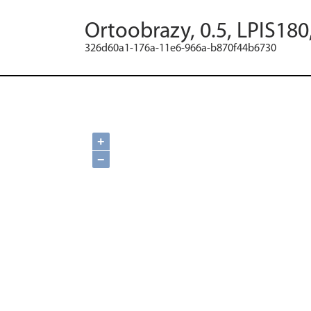
Ortoobrazy, 0.5, LPIS180
326d60a1-176a-11e6-966a-b870f44b6730
+
−