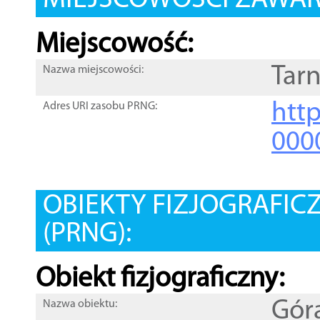
MIEJSCOWOŚCI ZAWART
Miejscowość:
Tar
Nazwa miejscowości:
htt
Adres URI zasobu PRNG:
000
OBIEKTY FIZJOGRAFIC
(PRNG):
Obiekt fizjograficzny:
Gór
Nazwa obiektu: