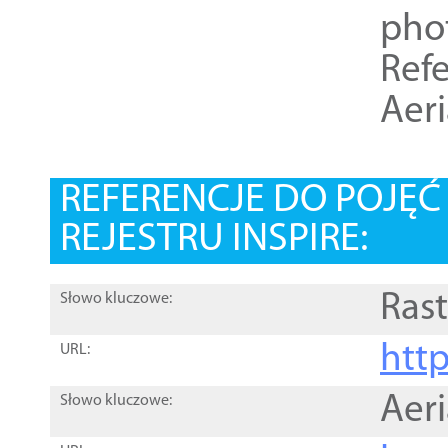
pho
Refe
Aer
REFERENCJE DO POJĘ
REJESTRU INSPIRE:
Rast
Słowo kluczowe:
htt
URL:
Aer
Słowo kluczowe: