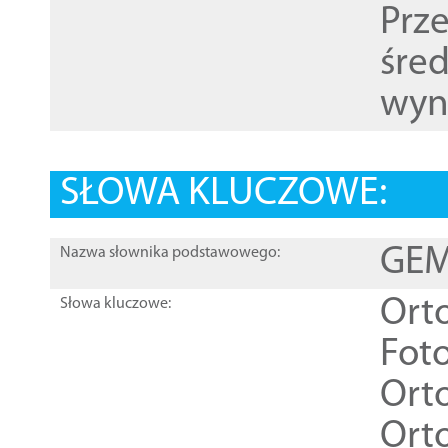
Prz
śre
wyn
SŁOWA KLUCZOWE:
GEME
Nazwa słownika podstawowego:
Ort
Słowa kluczowe:
Foto
Ort
Ort