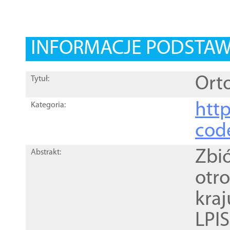
INFORMACJE PODSTA
Orto
Tytuł:
http
Kategoria:
cod
Zbi
Abstrakt:
otr
kra
LPI