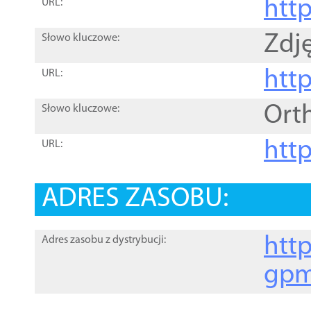
htt
URL:
Zdję
Słowo kluczowe:
htt
URL:
Ort
Słowo kluczowe:
http
URL:
ADRES ZASOBU:
http
Adres zasobu z dystrybucji:
gpm