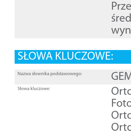
Prz
śre
wyn
SŁOWA KLUCZOWE:
GEME
Nazwa słownika podstawowego:
Ort
Słowa kluczowe:
Foto
Ort
Ort