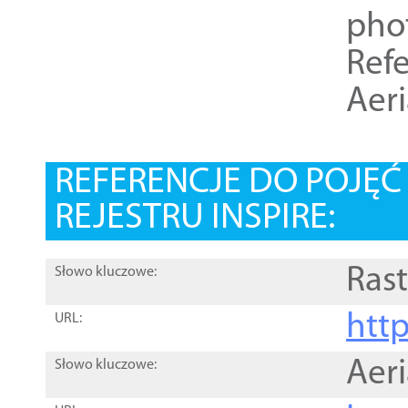
pho
Refe
Aer
REFERENCJE DO POJĘ
REJESTRU INSPIRE:
Rast
Słowo kluczowe:
htt
URL:
Aer
Słowo kluczowe: