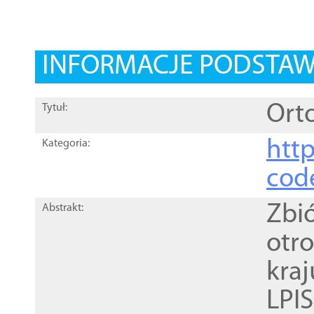
INFORMACJE PODSTA
Orto
Tytuł:
http
Kategoria:
cod
Zbi
Abstrakt:
otr
kra
LPI