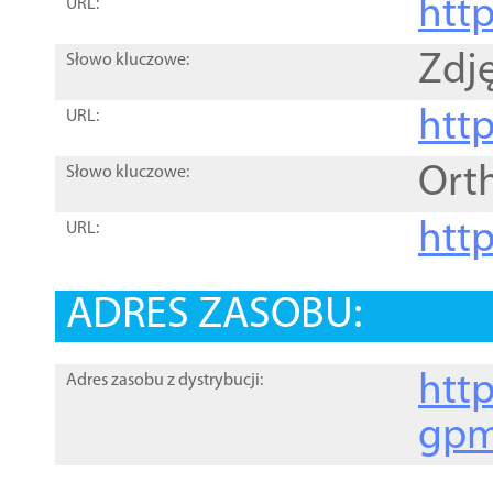
htt
URL:
Zdję
Słowo kluczowe:
htt
URL:
Ort
Słowo kluczowe:
http
URL:
ADRES ZASOBU:
http
Adres zasobu z dystrybucji:
gpm