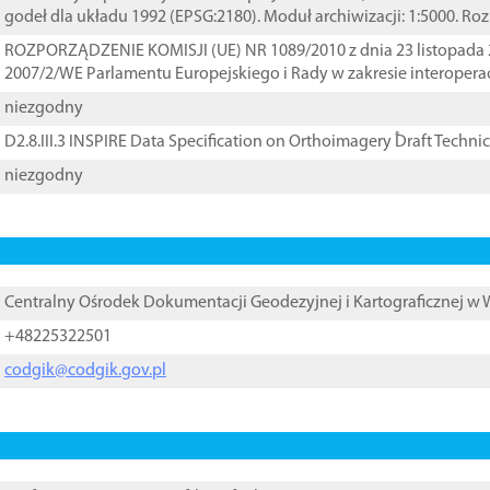
godeł dla układu 1992 (EPSG:2180). Moduł archiwizacji: 1:5000. Ro
ROZPORZĄDZENIE KOMISJI (UE) NR 1089/2010 z dnia 23 listopada 
2007/2/WE Parlamentu Europejskiego i Rady w zakresie interopera
niezgodny
D2.8.III.3 INSPIRE Data Specification on Orthoimagery ֠Draft Techni
niezgodny
Centralny Ośrodek Dokumentacji Geodezyjnej i Kartograficznej w
+48225322501
codgik@codgik.gov.pl