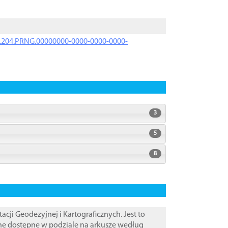
iK.204.PRNG.00000000-0000-0000-0000-
3
5
8
i Geodezyjnej i Kartograficznych. Jest to
ane dostępne w podziale na arkusze według