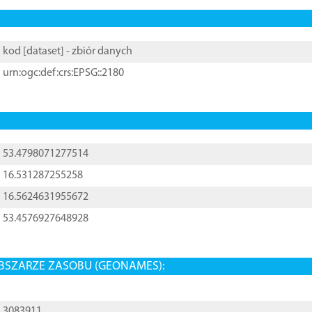
kod [
dataset
] - zbiór danych
urn:ogc:def:crs:EPSG::2180
53.4798071277514
16.531287255258
16.5624631955672
53.4576927648928
BSZARZE ZASOBU (GEONAMES):
3083911