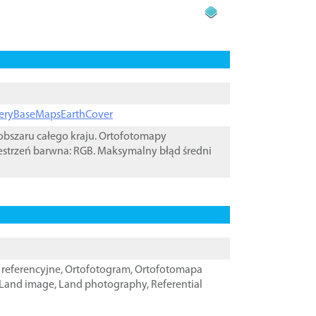
ageryBaseMapsEarthCover
bszaru całego kraju. Ortofotomapy
estrzeń barwna: RGB. Maksymalny błąd średni
referencyjne
,
Ortofotogram
,
Ortofotomapa
Land image
,
Land photography
,
Referential