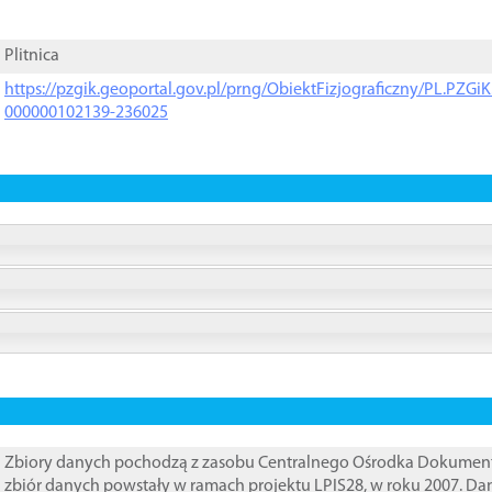
Plitnica
https://pzgik.geoportal.gov.pl/prng/ObiektFizjograficzny/PL.PZG
000000102139-236025
Zbiory danych pochodzą z zasobu Centralnego Ośrodka Dokumentacj
zbiór danych powstały w ramach projektu LPIS28, w roku 2007. D