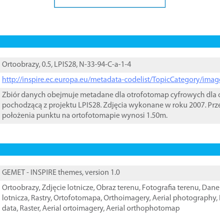
Ortoobrazy, 0.5, LPIS28, N-33-94-C-a-1-4
http://inspire.ec.europa.eu/metadata-codelist/TopicCategory/im
Zbiór danych obejmuje metadane dla otrofotomap cyfrowych dla o
pochodzącą z projektu LPIS28. Zdjęcia wykonane w roku 2007. Prz
położenia punktu na ortofotomapie wynosi 1.50m.
GEMET - INSPIRE themes, version 1.0
Ortoobrazy
,
Zdjęcie lotnicze
,
Obraz terenu
,
Fotografia terenu
,
Dane 
lotnicza
,
Rastry
,
Ortofotomapa
,
Orthoimagery
,
Aerial photography
,
data
,
Raster
,
Aerial ortoimagery
,
Aerial orthophotomap