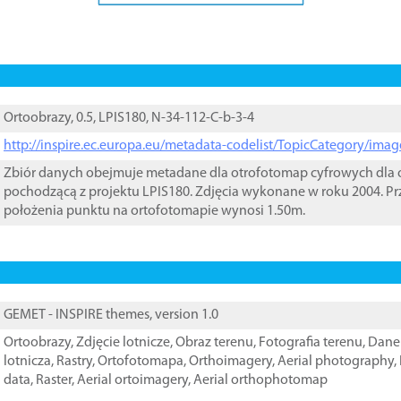
Ortoobrazy, 0.5, LPIS180, N-34-112-C-b-3-4
http://inspire.ec.europa.eu/metadata-codelist/TopicCategory/im
Zbiór danych obejmuje metadane dla otrofotomap cyfrowych dla o
pochodzącą z projektu LPIS180. Zdjęcia wykonane w roku 2004. Pr
położenia punktu na ortofotomapie wynosi 1.50m.
GEMET - INSPIRE themes, version 1.0
Ortoobrazy
,
Zdjęcie lotnicze
,
Obraz terenu
,
Fotografia terenu
,
Dane 
lotnicza
,
Rastry
,
Ortofotomapa
,
Orthoimagery
,
Aerial photography
,
data
,
Raster
,
Aerial ortoimagery
,
Aerial orthophotomap