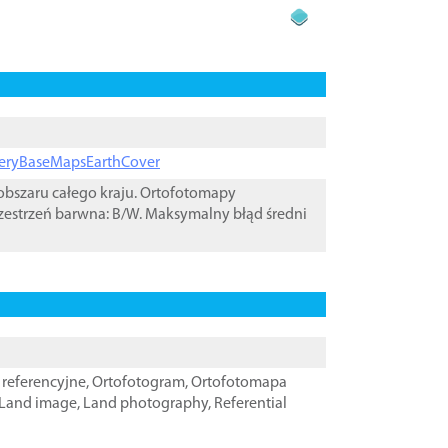
ageryBaseMapsEarthCover
bszaru całego kraju. Ortofotomapy
zestrzeń barwna: B/W. Maksymalny błąd średni
referencyjne
,
Ortofotogram
,
Ortofotomapa
Land image
,
Land photography
,
Referential