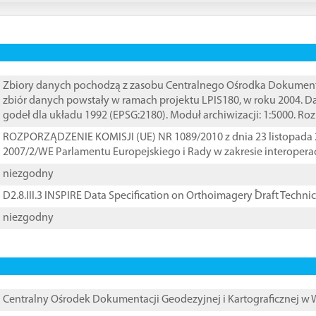
Zbiory danych pochodzą z zasobu Centralnego Ośrodka Dokumentacj
zbiór danych powstały w ramach projektu LPIS180, w roku 2004. 
godeł dla układu 1992 (EPSG:2180). Moduł archiwizacji: 1:5000. Ro
ROZPORZĄDZENIE KOMISJI (UE) NR 1089/2010 z dnia 23 listopada 
2007/2/WE Parlamentu Europejskiego i Rady w zakresie interopera
niezgodny
D2.8.III.3 INSPIRE Data Specification on Orthoimagery ֠Draft Techni
niezgodny
Centralny Ośrodek Dokumentacji Geodezyjnej i Kartograficznej w