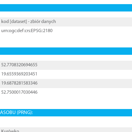
kod [
dataset
] - zbiór danych
urn:ogc:def:crs:EPSG::2180
52.7708320694655
19.6559369203451
19.6878281583346
52.7500017030446
ASOBU (PRNG):
Kurówko