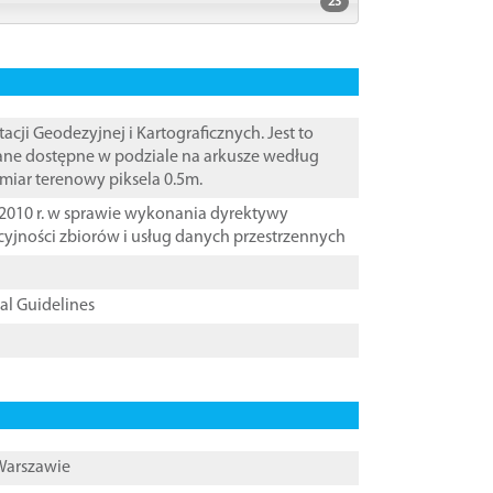
23
i Geodezyjnej i Kartograficznych. Jest to
Dane dostępne w podziale na arkusze według
zmiar terenowy piksela 0.5m.
2010 r. w sprawie wykonania dyrektywy
cyjności zbiorów i usług danych przestrzennych
cal Guidelines
 Warszawie