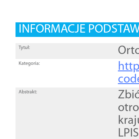
INFORMACJE PODSTA
Orto
Tytuł:
http
Kategoria:
cod
Zbi
Abstrakt:
otr
kra
LPI