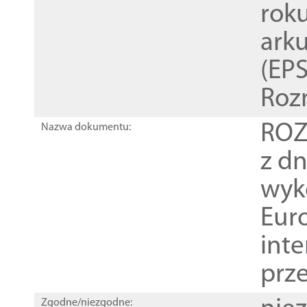
rok
ark
(EPS
Roz
ROZ
Nazwa dokumentu:
z dn
wyk
Euro
inte
prz
Zgodne/niezgodne: