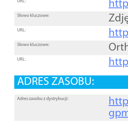
htt
URL:
Zdję
Słowo kluczowe:
htt
URL:
Ort
Słowo kluczowe:
http
URL:
ADRES ZASOBU:
http
Adres zasobu z dystrybucji:
gpm