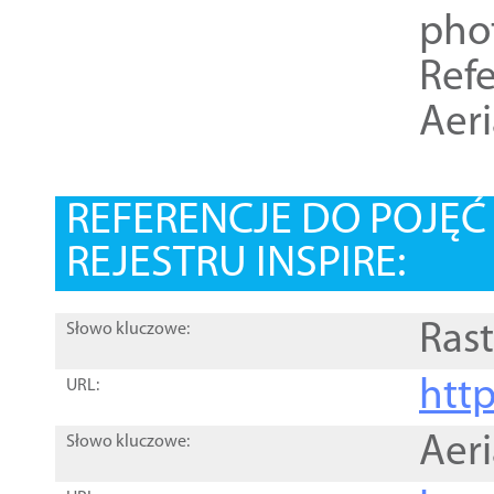
pho
Refe
Aer
REFERENCJE DO POJĘ
REJESTRU INSPIRE:
Rast
Słowo kluczowe:
htt
URL:
Aer
Słowo kluczowe: