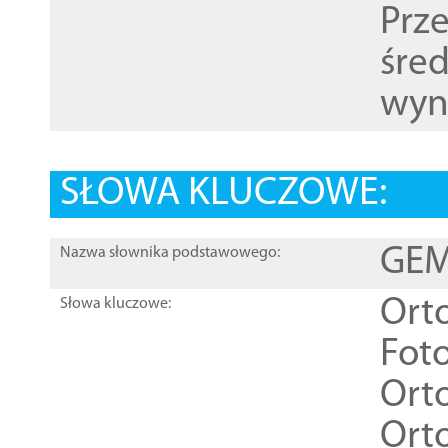
Prz
śre
wyn
SŁOWA KLUCZOWE:
GEME
Nazwa słownika podstawowego:
Ort
Słowa kluczowe:
Foto
Ort
Ort