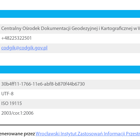
Centralny Ośrodek Dokumentacji Geodezyjnej i Kartograficznej w
+48225322501
codgik@codgik.gov.pl
30b4ff11-1766-11e6-abf8-b870f44b6730
UTF-8
ISO 19115
2003/cor.1:2006
enerowane przez
Wrocławski Instytut Zastosowań Informacji Przestrz