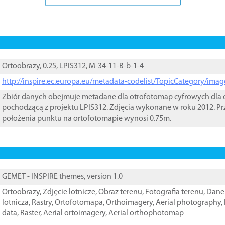
Ortoobrazy, 0.25, LPIS312, M-34-11-B-b-1-4
http://inspire.ec.europa.eu/metadata-codelist/TopicCategory/im
Zbiór danych obejmuje metadane dla otrofotomap cyfrowych dla o
pochodzącą z projektu LPIS312. Zdjęcia wykonane w roku 2012. Pr
położenia punktu na ortofotomapie wynosi 0.75m.
GEMET - INSPIRE themes, version 1.0
Ortoobrazy
,
Zdjęcie lotnicze
,
Obraz terenu
,
Fotografia terenu
,
Dane 
lotnicza
,
Rastry
,
Ortofotomapa
,
Orthoimagery
,
Aerial photography
,
data
,
Raster
,
Aerial ortoimagery
,
Aerial orthophotomap