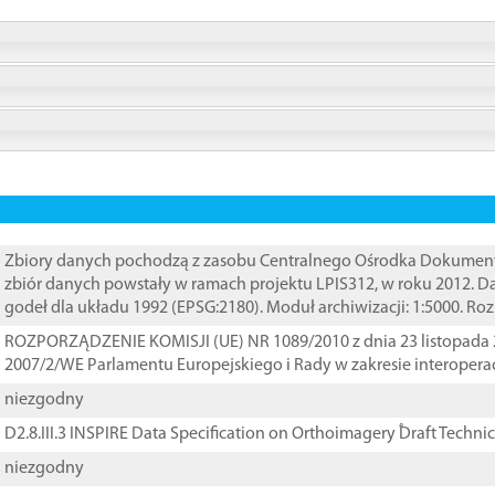
Zbiory danych pochodzą z zasobu Centralnego Ośrodka Dokumentacj
zbiór danych powstały w ramach projektu LPIS312, w roku 2012. 
godeł dla układu 1992 (EPSG:2180). Moduł archiwizacji: 1:5000. Ro
ROZPORZĄDZENIE KOMISJI (UE) NR 1089/2010 z dnia 23 listopada 
2007/2/WE Parlamentu Europejskiego i Rady w zakresie interopera
niezgodny
D2.8.III.3 INSPIRE Data Specification on Orthoimagery ֠Draft Techni
niezgodny