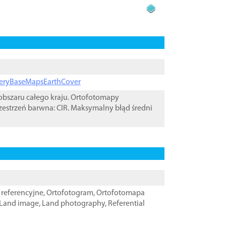
ageryBaseMapsEarthCover
bszaru całego kraju. Ortofotomapy
zestrzeń barwna: CIR. Maksymalny błąd średni
referencyjne
,
Ortofotogram
,
Ortofotomapa
Land image
,
Land photography
,
Referential