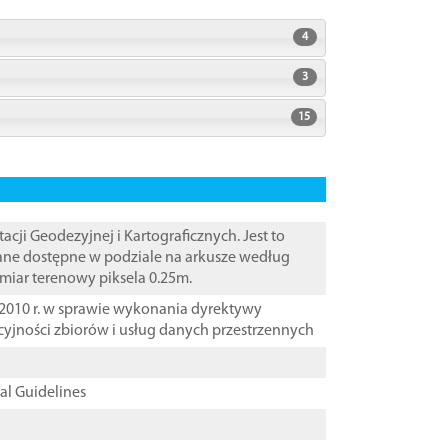
4
3
15
i Geodezyjnej i Kartograficznych. Jest to
Dane dostępne w podziale na arkusze według
zmiar terenowy piksela 0.25m.
2010 r. w sprawie wykonania dyrektywy
cyjności zbiorów i usług danych przestrzennych
cal Guidelines