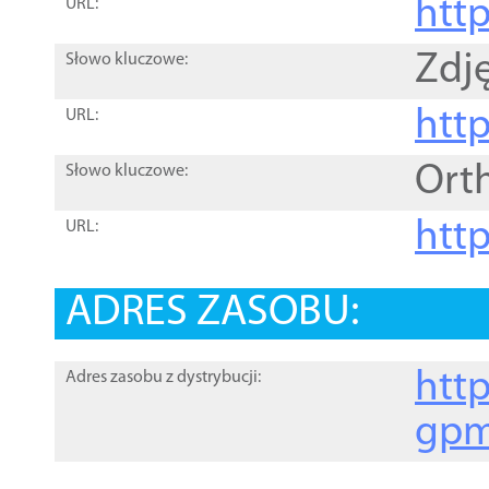
htt
URL:
Zdję
Słowo kluczowe:
htt
URL:
Ort
Słowo kluczowe:
http
URL:
ADRES ZASOBU:
http
Adres zasobu z dystrybucji:
gpm