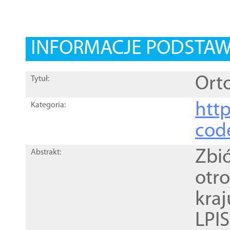
INFORMACJE PODSTA
Orto
Tytuł:
http
Kategoria:
cod
Zbi
Abstrakt:
otr
kra
LPI