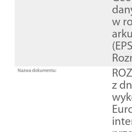
dan
w r
ark
(EPS
Roz
ROZ
Nazwa dokumentu:
z dn
wyk
Euro
inte