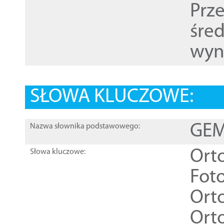
Prz
śre
wyn
SŁOWA KLUCZOWE:
GEME
Nazwa słownika podstawowego:
Ort
Słowa kluczowe:
Foto
Ort
Ort