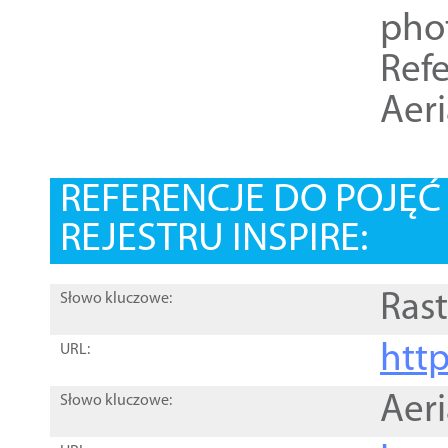
pho
Refe
Aer
REFERENCJE DO POJĘ
REJESTRU INSPIRE:
Rast
Słowo kluczowe:
htt
URL:
Aer
Słowo kluczowe: