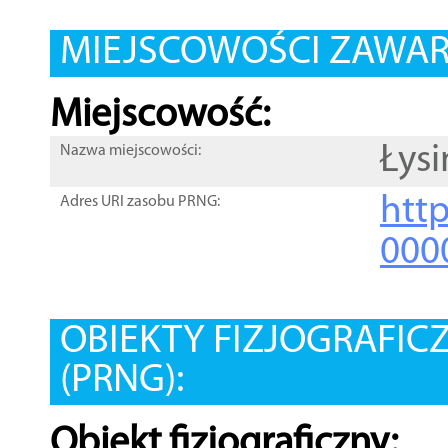
MIEJSCOWOŚCI ZAWART
Miejscowość:
Łysi
Nazwa miejscowości:
htt
Adres URI zasobu PRNG:
000
OBIEKTY FIZJOGRAFIC
(PRNG):
Obiekt fizjograficzny: