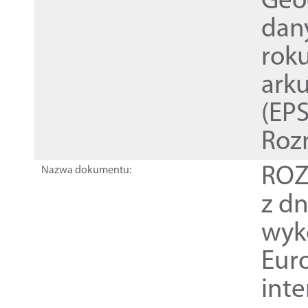
Geod
dan
rok
ark
(EPS
Roz
ROZ
Nazwa dokumentu:
z dn
wyk
Euro
inte