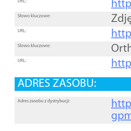
htt
URL:
Zdję
Słowo kluczowe:
htt
URL:
Ort
Słowo kluczowe:
http
URL:
ADRES ZASOBU:
http
Adres zasobu z dystrybucji:
gpm