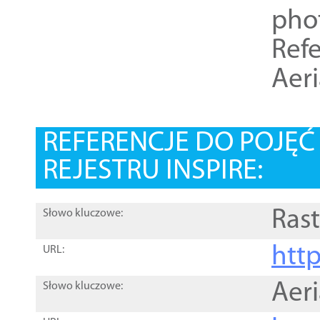
pho
Refe
Aer
REFERENCJE DO POJĘ
REJESTRU INSPIRE:
Rast
Słowo kluczowe:
htt
URL:
Aer
Słowo kluczowe: