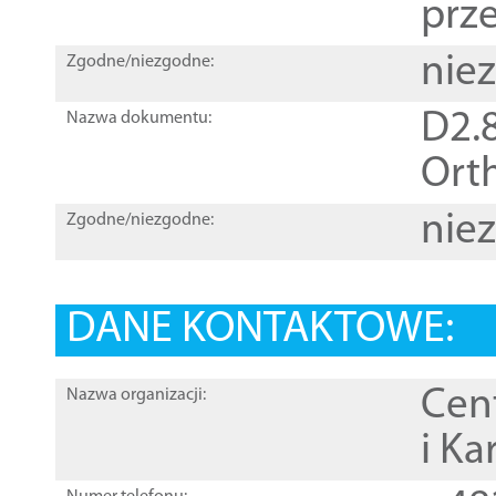
prz
nie
Zgodne/niezgodne:
D2.8
Nazwa dokumentu:
Orth
nie
Zgodne/niezgodne:
DANE KONTAKTOWE:
Cen
Nazwa organizacji:
i Ka