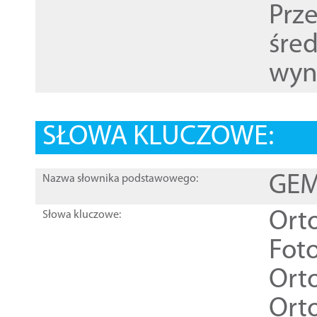
Prz
śre
wyn
SŁOWA KLUCZOWE:
GEME
Nazwa słownika podstawowego:
Ort
Słowa kluczowe:
Foto
Ort
Ort