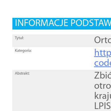
INFORMACJE PODSTA
Orto
Tytuł:
http
Kategoria:
cod
Zbi
Abstrakt:
otr
kra
LPI