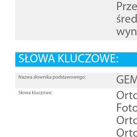
Prz
śre
wyn
SŁOWA KLUCZOWE:
GEME
Nazwa słownika podstawowego:
Ort
Słowa kluczowe:
Foto
Ort
Ort