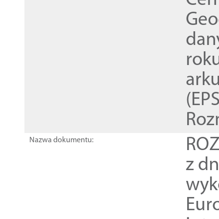
Cen
Geod
dan
rok
ark
(EPS
Roz
ROZ
Nazwa dokumentu:
z dn
wyk
Euro