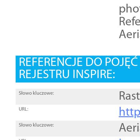
pho
Refe
Aer
REFERENCJE DO POJĘ
REJESTRU INSPIRE:
Rast
Słowo kluczowe:
htt
URL:
Aer
Słowo kluczowe: