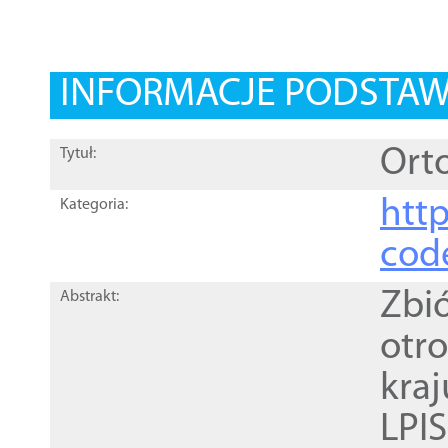
INFORMACJE PODSTA
Orto
Tytuł:
http
Kategoria:
cod
Zbi
Abstrakt:
otr
kra
LPI