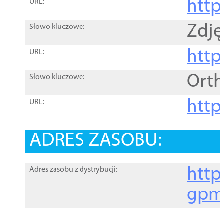
htt
URL:
Zdję
Słowo kluczowe:
htt
URL:
Ort
Słowo kluczowe:
http
URL:
ADRES ZASOBU:
http
Adres zasobu z dystrybucji:
gpm