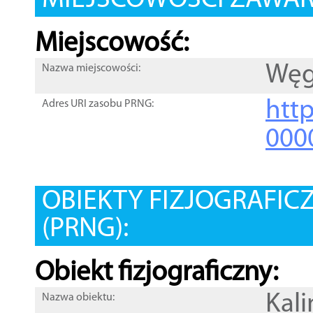
MIEJSCOWOŚCI ZAWART
Miejscowość:
Węg
Nazwa miejscowości:
htt
Adres URI zasobu PRNG:
000
OBIEKTY FIZJOGRAFIC
(PRNG):
Obiekt fizjograficzny:
Kali
Nazwa obiektu: