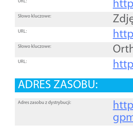
htt
URL:
Zdję
Słowo kluczowe:
htt
URL:
Ort
Słowo kluczowe:
http
URL:
ADRES ZASOBU:
http
Adres zasobu z dystrybucji:
gpm