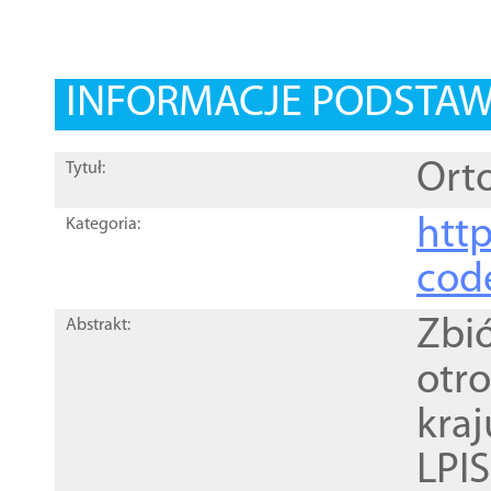
INFORMACJE PODSTA
Orto
Tytuł:
http
Kategoria:
cod
Zbi
Abstrakt:
otr
kra
LPI