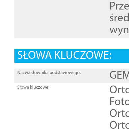
Prz
śre
wyn
SŁOWA KLUCZOWE:
GEME
Nazwa słownika podstawowego:
Ort
Słowa kluczowe:
Foto
Ort
Ort