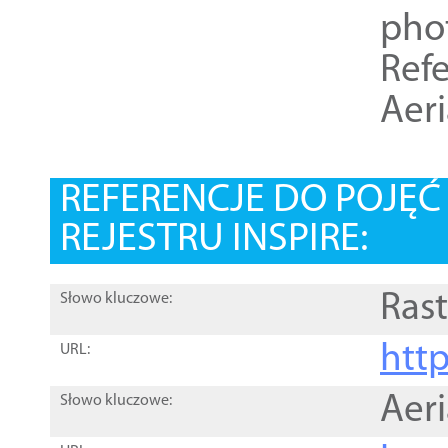
pho
Refe
Aer
REFERENCJE DO POJĘ
REJESTRU INSPIRE:
Rast
Słowo kluczowe:
htt
URL:
Aer
Słowo kluczowe: