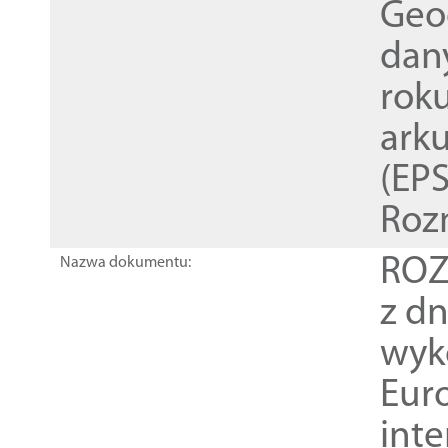
Geod
dan
rok
ark
(EPS
Roz
ROZ
Nazwa dokumentu:
z dn
wyk
Euro
inte