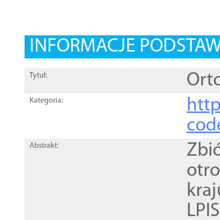
INFORMACJE PODSTA
Orto
Tytuł:
http
Kategoria:
cod
Zbi
Abstrakt:
otr
kra
LPI