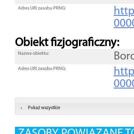
http
Adres URI zasobu PRNG:
000
Obiekt fizjograficzny:
Bor
Nazwa obiektu:
http
Adres URI zasobu PRNG:
000
Pokaż wszystkie
ZASOBY POWIĄZANE T