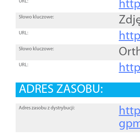
htt
URL:
Zdję
Słowo kluczowe:
htt
URL:
Ort
Słowo kluczowe:
http
URL:
ADRES ZASOBU:
http
Adres zasobu z dystrybucji:
gpm