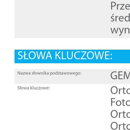
Prz
śre
wyn
SŁOWA KLUCZOWE:
GEME
Nazwa słownika podstawowego:
Ort
Słowa kluczowe:
Foto
Ort
Ort