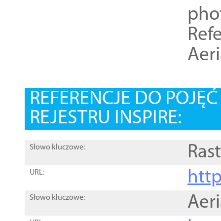
pho
Refe
Aer
REFERENCJE DO POJĘ
REJESTRU INSPIRE:
Rast
Słowo kluczowe:
htt
URL:
Aer
Słowo kluczowe: