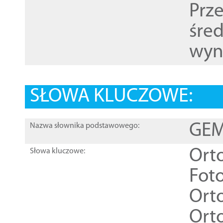
Prz
śre
wyn
SŁOWA KLUCZOWE:
GEME
Nazwa słownika podstawowego:
Ort
Słowa kluczowe:
Foto
Ort
Ort