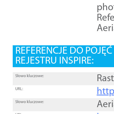
pho
Refe
Aer
REFERENCJE DO POJĘ
REJESTRU INSPIRE:
Rast
Słowo kluczowe:
htt
URL:
Aer
Słowo kluczowe: