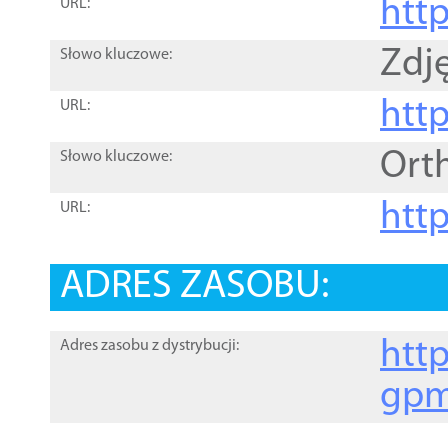
htt
URL:
Zdję
Słowo kluczowe:
htt
URL:
Ort
Słowo kluczowe:
http
URL:
ADRES ZASOBU:
http
Adres zasobu z dystrybucji:
gpm