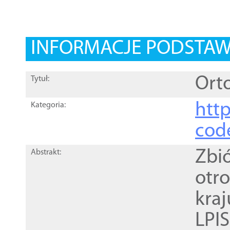
INFORMACJE PODSTA
Orto
Tytuł:
http
Kategoria:
cod
Zbi
Abstrakt:
otr
kra
LPI