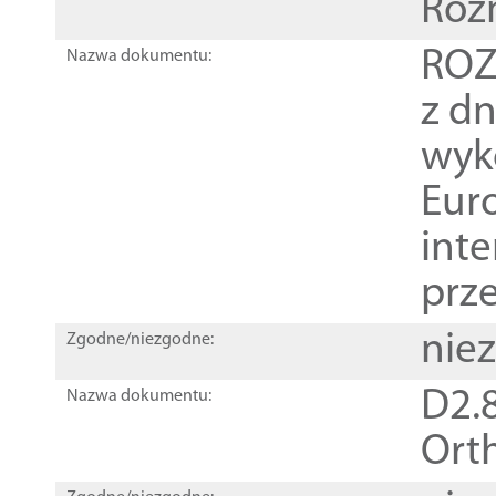
Roz
ROZ
Nazwa dokumentu:
z dn
wyk
Euro
inte
prz
nie
Zgodne/niezgodne:
D2.8
Nazwa dokumentu:
Orth