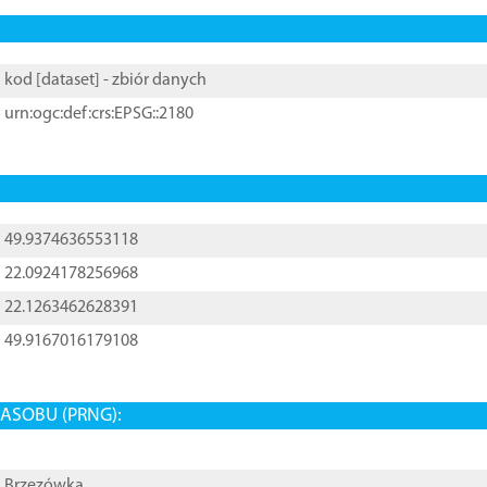
kod [
dataset
] - zbiór danych
urn:ogc:def:crs:EPSG::2180
49.9374636553118
22.0924178256968
22.1263462628391
49.9167016179108
ASOBU (PRNG):
Brzezówka