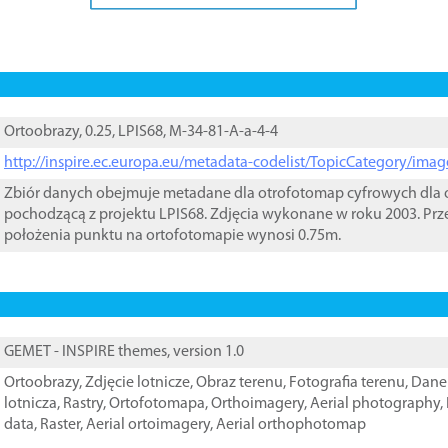
Ortoobrazy, 0.25, LPIS68, M-34-81-A-a-4-4
http://inspire.ec.europa.eu/metadata-codelist/TopicCategory/im
Zbiór danych obejmuje metadane dla otrofotomap cyfrowych dla o
pochodzącą z projektu LPIS68. Zdjęcia wykonane w roku 2003. Prz
położenia punktu na ortofotomapie wynosi 0.75m.
GEMET - INSPIRE themes, version 1.0
Ortoobrazy
,
Zdjęcie lotnicze
,
Obraz terenu
,
Fotografia terenu
,
Dane 
lotnicza
,
Rastry
,
Ortofotomapa
,
Orthoimagery
,
Aerial photography
,
data
,
Raster
,
Aerial ortoimagery
,
Aerial orthophotomap