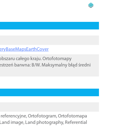
ageryBaseMapsEarthCover
bszaru całego kraju. Ortofotomapy
estrzeń barwna: B/W. Maksymalny błąd średni
referencyjne
,
Ortofotogram
,
Ortofotomapa
Land image
,
Land photography
,
Referential