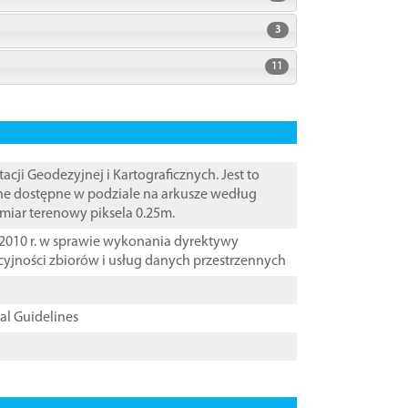
3
11
i Geodezyjnej i Kartograficznych. Jest to
ane dostępne w podziale na arkusze według
zmiar terenowy piksela 0.25m.
2010 r. w sprawie wykonania dyrektywy
cyjności zbiorów i usług danych przestrzennych
cal Guidelines