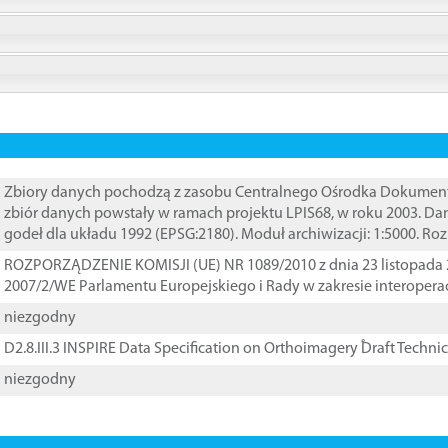
Zbiory danych pochodzą z zasobu Centralnego Ośrodka Dokumentacj
zbiór danych powstały w ramach projektu LPIS68, w roku 2003. D
godeł dla układu 1992 (EPSG:2180). Moduł archiwizacji: 1:5000. Ro
ROZPORZĄDZENIE KOMISJI (UE) NR 1089/2010 z dnia 23 listopada 
2007/2/WE Parlamentu Europejskiego i Rady w zakresie interopera
niezgodny
D2.8.III.3 INSPIRE Data Specification on Orthoimagery ֠Draft Techni
niezgodny