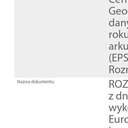
Cen
Geod
dan
rok
ark
(EPS
Roz
ROZ
Nazwa dokumentu:
z dn
wyk
Euro