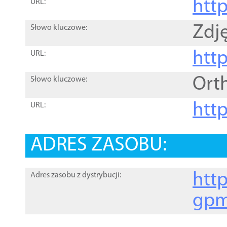
htt
URL:
Zdję
Słowo kluczowe:
htt
URL:
Ort
Słowo kluczowe:
http
URL:
ADRES ZASOBU:
http
Adres zasobu z dystrybucji:
gpm