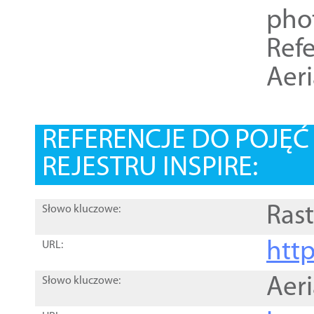
pho
Refe
Aer
REFERENCJE DO POJĘ
REJESTRU INSPIRE:
Rast
Słowo kluczowe:
htt
URL:
Aer
Słowo kluczowe: