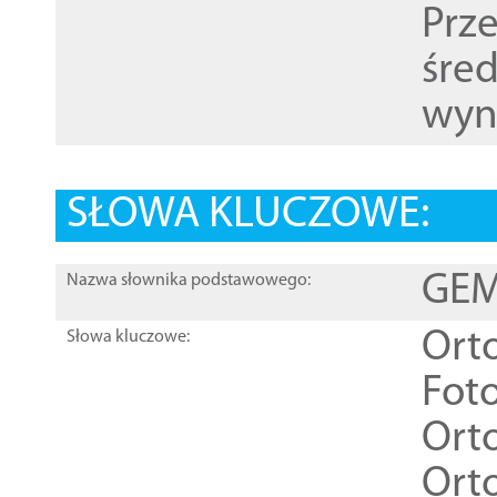
Prz
śre
wyn
SŁOWA KLUCZOWE:
GEME
Nazwa słownika podstawowego:
Ort
Słowa kluczowe:
Foto
Ort
Ort