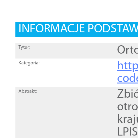
INFORMACJE PODSTA
Orto
Tytuł:
http
Kategoria:
cod
Zbi
Abstrakt:
otr
kra
LPI