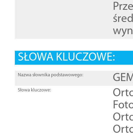
Prz
śre
wyn
SŁOWA KLUCZOWE:
GEME
Nazwa słownika podstawowego:
Ort
Słowa kluczowe:
Foto
Ort
Ort