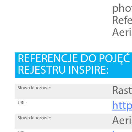
pho
Refe
Aer
REFERENCJE DO POJĘ
REJESTRU INSPIRE:
Rast
Słowo kluczowe:
htt
URL:
Aer
Słowo kluczowe: