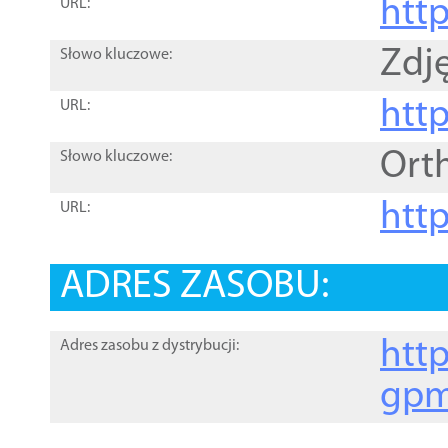
htt
URL:
Zdję
Słowo kluczowe:
htt
URL:
Ort
Słowo kluczowe:
http
URL:
ADRES ZASOBU:
http
Adres zasobu z dystrybucji:
gpm