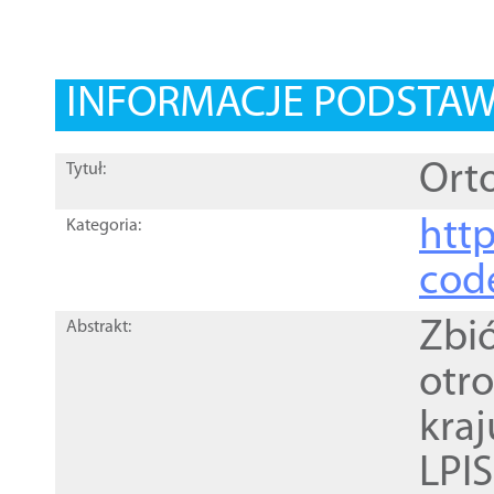
INFORMACJE PODSTA
Orto
Tytuł:
http
Kategoria:
cod
Zbi
Abstrakt:
otr
kra
LPI