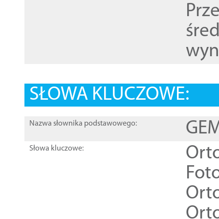
Prz
śre
wyn
SŁOWA KLUCZOWE:
GEME
Nazwa słownika podstawowego:
Ort
Słowa kluczowe:
Foto
Ort
Ort