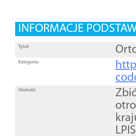
INFORMACJE PODSTA
Orto
Tytuł:
http
Kategoria:
cod
Zbi
Abstrakt:
otr
kra
LPI