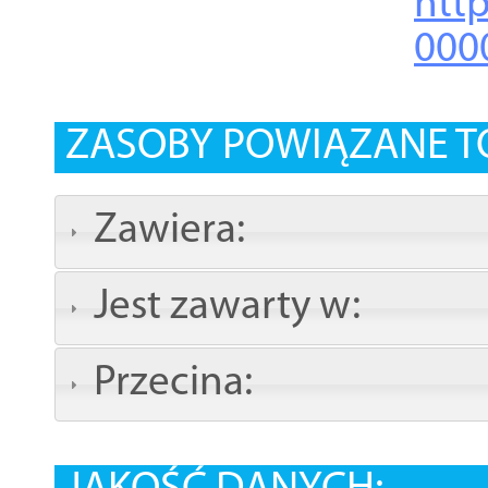
http
000
ZASOBY POWIĄZANE T
Zawiera:
Jest zawarty w:
Przecina: