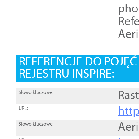
pho
Refe
Aer
REFERENCJE DO POJĘ
REJESTRU INSPIRE:
Rast
Słowo kluczowe:
htt
URL:
Aer
Słowo kluczowe: