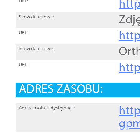
htt
URL:
Zdję
Słowo kluczowe:
htt
URL:
Ort
Słowo kluczowe:
http
URL:
ADRES ZASOBU:
http
Adres zasobu z dystrybucji:
gpm