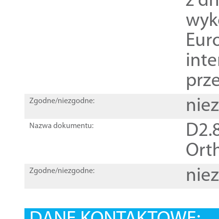
z dn
wyk
Euro
inte
prz
nie
Zgodne/niezgodne:
D2.8
Nazwa dokumentu:
Orth
nie
Zgodne/niezgodne: