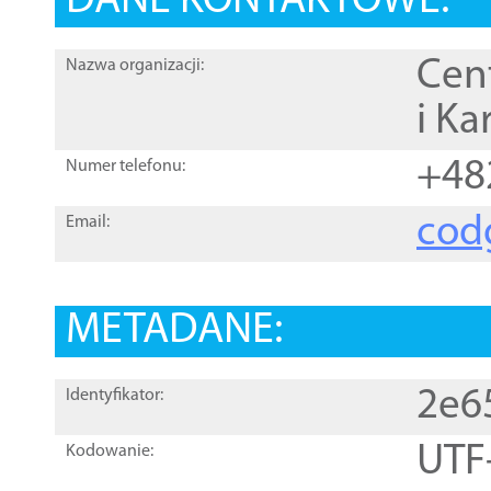
DANE KONTAKTOWE:
Cen
Nazwa organizacji:
i Ka
+48
Numer telefonu:
cod
Email:
METADANE:
2e6
Identyfikator:
UTF
Kodowanie: