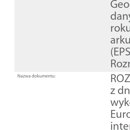
Geod
dan
rok
ark
(EPS
Roz
ROZ
Nazwa dokumentu:
z dn
wyk
Euro
inte