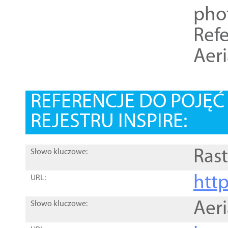
pho
Refe
Aer
REFERENCJE DO POJĘ
REJESTRU INSPIRE:
Rast
Słowo kluczowe:
htt
URL:
Aer
Słowo kluczowe: