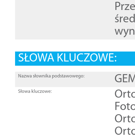
Prz
śre
wyn
SŁOWA KLUCZOWE:
GEME
Nazwa słownika podstawowego:
Ort
Słowa kluczowe:
Foto
Ort
Ort