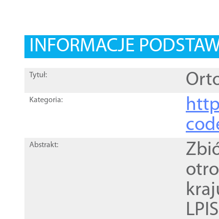
INFORMACJE PODSTA
Orto
Tytuł:
http
Kategoria:
cod
Zbi
Abstrakt:
otr
kra
LPI