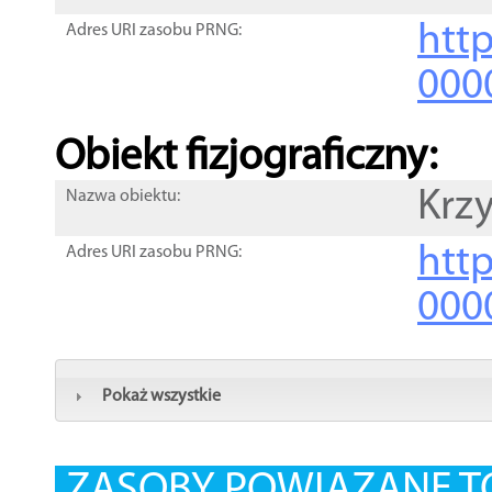
http
Adres URI zasobu PRNG:
000
Obiekt fizjograficzny:
Krz
Nazwa obiektu:
http
Adres URI zasobu PRNG:
000
Pokaż wszystkie
ZASOBY POWIĄZANE T