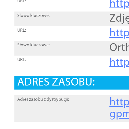
htt
URL:
Zdję
Słowo kluczowe:
htt
URL:
Ort
Słowo kluczowe:
http
URL:
ADRES ZASOBU:
http
Adres zasobu z dystrybucji:
gpm