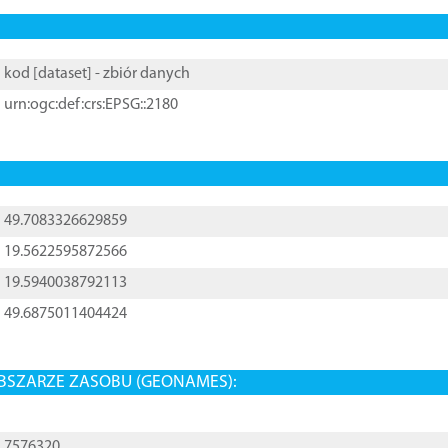
kod [
dataset
] - zbiór danych
urn:ogc:def:crs:EPSG::2180
49.7083326629859
19.5622595872566
19.5940038792113
49.6875011404424
BSZARZE ZASOBU (GEONAMES):
7576320