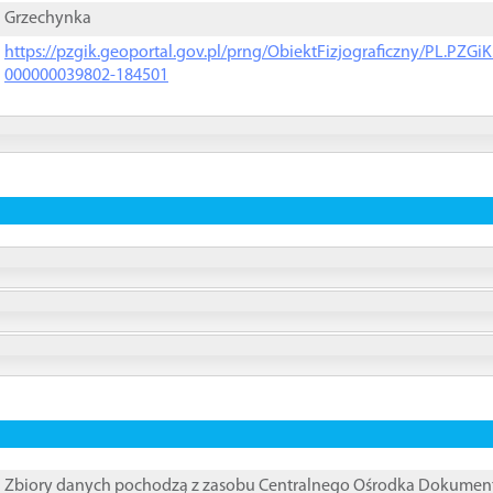
Grzechynka
https://pzgik.geoportal.gov.pl/prng/ObiektFizjograficzny/PL.PZG
000000039802-184501
Zbiory danych pochodzą z zasobu Centralnego Ośrodka Dokumentacj