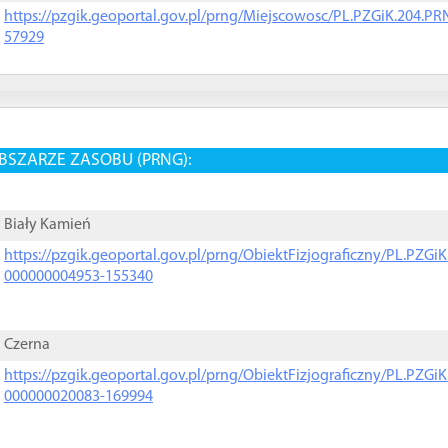
https://pzgik.geoportal.gov.pl/prng/Miejscowosc/PL.PZGiK.204.
57929
BSZARZE ZASOBU (PRNG):
Biały Kamień
https://pzgik.geoportal.gov.pl/prng/ObiektFizjograficzny/PL.PZG
000000004953-155340
Czerna
https://pzgik.geoportal.gov.pl/prng/ObiektFizjograficzny/PL.PZG
000000020083-169994