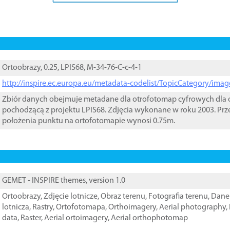
Ortoobrazy, 0.25, LPIS68, M-34-76-C-c-4-1
http://inspire.ec.europa.eu/metadata-codelist/TopicCategory/im
Zbiór danych obejmuje metadane dla otrofotomap cyfrowych dla o
pochodzącą z projektu LPIS68. Zdjęcia wykonane w roku 2003. Prz
położenia punktu na ortofotomapie wynosi 0.75m.
GEMET - INSPIRE themes, version 1.0
Ortoobrazy
,
Zdjęcie lotnicze
,
Obraz terenu
,
Fotografia terenu
,
Dane 
lotnicza
,
Rastry
,
Ortofotomapa
,
Orthoimagery
,
Aerial photography
,
data
,
Raster
,
Aerial ortoimagery
,
Aerial orthophotomap