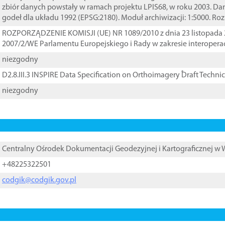
zbiór danych powstały w ramach projektu LPIS68, w roku 2003. D
godeł dla układu 1992 (EPSG:2180). Moduł archiwizacji: 1:5000. Ro
ROZPORZĄDZENIE KOMISJI (UE) NR 1089/2010 z dnia 23 listopada 
2007/2/WE Parlamentu Europejskiego i Rady w zakresie interopera
niezgodny
D2.8.III.3 INSPIRE Data Specification on Orthoimagery ֠Draft Techni
niezgodny
Centralny Ośrodek Dokumentacji Geodezyjnej i Kartograficznej w
+48225322501
codgik@codgik.gov.pl