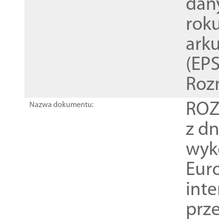
dan
rok
ark
(EPS
Roz
ROZ
Nazwa dokumentu:
z dn
wyk
Euro
inte
prz