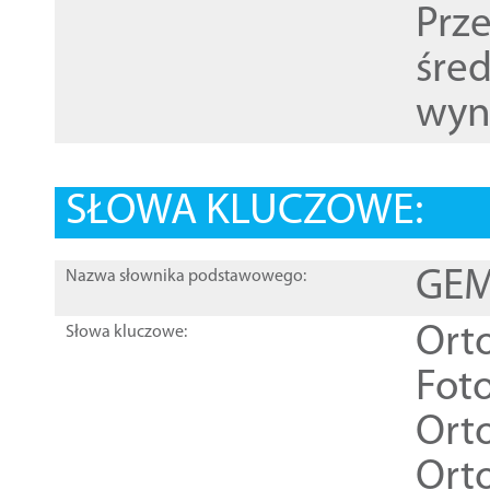
Prz
śre
wyn
SŁOWA KLUCZOWE:
GEME
Nazwa słownika podstawowego:
Ort
Słowa kluczowe:
Foto
Ort
Ort