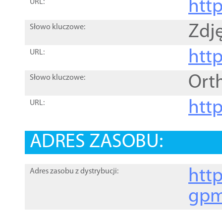
htt
URL:
Zdję
Słowo kluczowe:
htt
URL:
Ort
Słowo kluczowe:
http
URL:
ADRES ZASOBU:
http
Adres zasobu z dystrybucji:
gpm