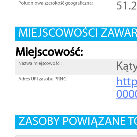
51.
Południowa szerokość geograficzna:
MIEJSCOWOŚCI ZAWART
Miejscowość:
Kąt
Nazwa miejscowości:
htt
Adres URI zasobu PRNG:
000
ZASOBY POWIĄZANE T