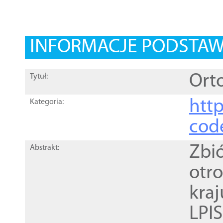
INFORMACJE PODSTA
Orto
Tytuł:
http
Kategoria:
cod
Zbi
Abstrakt:
otr
kra
LPI