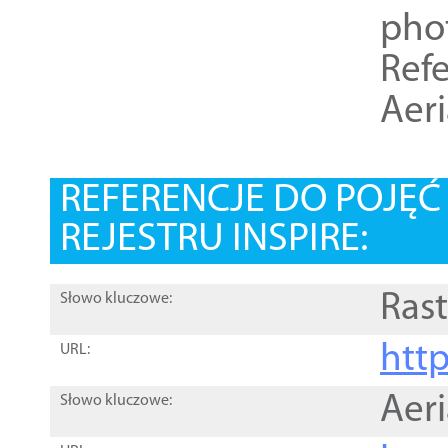
pho
Refe
Aer
REFERENCJE DO POJĘ
REJESTRU INSPIRE:
Rast
Słowo kluczowe:
htt
URL:
Aer
Słowo kluczowe: