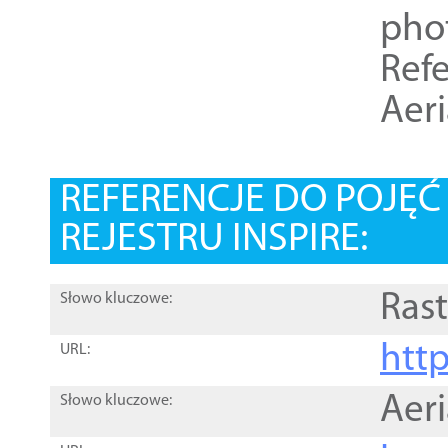
pho
Refe
Aer
REFERENCJE DO POJĘ
REJESTRU INSPIRE:
Rast
Słowo kluczowe:
htt
URL:
Aer
Słowo kluczowe: