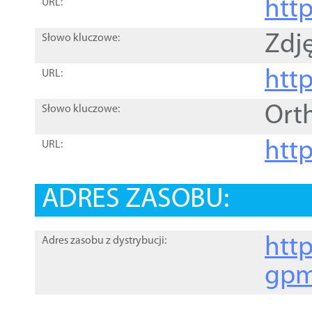
htt
URL:
Zdję
Słowo kluczowe:
htt
URL:
Ort
Słowo kluczowe:
http
URL:
ADRES ZASOBU:
http
Adres zasobu z dystrybucji:
gpm