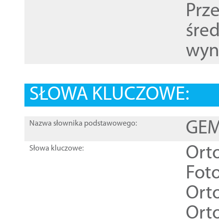
Prz
śre
wyn
SŁOWA KLUCZOWE:
GEME
Nazwa słownika podstawowego:
Ort
Słowa kluczowe:
Foto
Ort
Ort