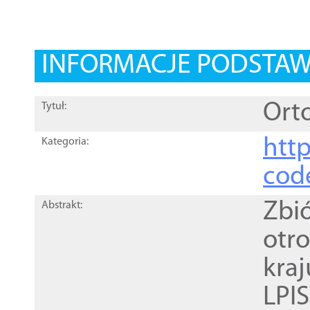
INFORMACJE PODSTA
Orto
Tytuł:
http
Kategoria:
cod
Zbi
Abstrakt:
otr
kra
LPI