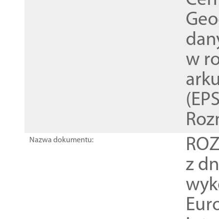
Cen
Geod
dan
w r
ark
(EPS
Roz
ROZ
Nazwa dokumentu:
z dn
wyk
Euro