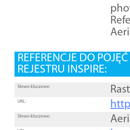
pho
Refe
Aer
REFERENCJE DO POJĘ
REJESTRU INSPIRE:
Rast
Słowo kluczowe:
htt
URL:
Aer
Słowo kluczowe: