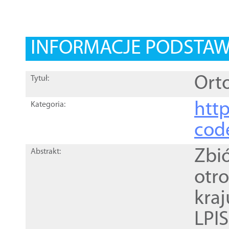
INFORMACJE PODSTA
Orto
Tytuł:
http
Kategoria:
cod
Zbi
Abstrakt:
otr
kra
LPI