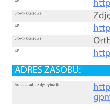
htt
URL:
Zdję
Słowo kluczowe:
htt
URL:
Ort
Słowo kluczowe:
http
URL:
ADRES ZASOBU:
http
Adres zasobu z dystrybucji:
gpm