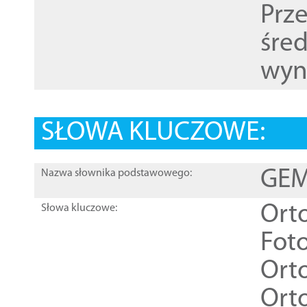
Prz
śre
wyn
SŁOWA KLUCZOWE:
GEME
Nazwa słownika podstawowego:
Ort
Słowa kluczowe:
Foto
Ort
Ort