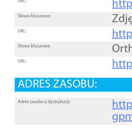
htt
URL:
Zdję
Słowo kluczowe:
htt
URL:
Ort
Słowo kluczowe:
http
URL:
ADRES ZASOBU:
http
Adres zasobu z dystrybucji:
gpm