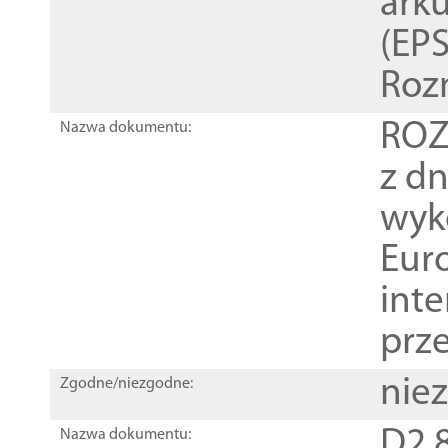
ark
(EPS
Roz
ROZ
Nazwa dokumentu:
z dn
wyk
Euro
inte
prz
nie
Zgodne/niezgodne:
D2.8
Nazwa dokumentu: