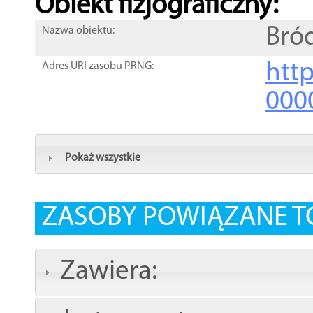
Obiekt fizjograficzny:
Bró
Nazwa obiektu:
http
Adres URI zasobu PRNG:
000
Pokaż wszystkie
ZASOBY POWIĄZANE T
Zawiera: