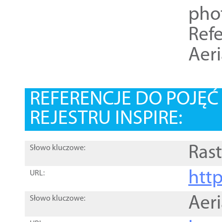
pho
Refe
Aer
REFERENCJE DO POJĘ
REJESTRU INSPIRE:
Rast
Słowo kluczowe:
htt
URL:
Aer
Słowo kluczowe: