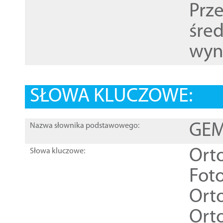
Prz
śre
wyn
SŁOWA KLUCZOWE:
GEME
Nazwa słownika podstawowego:
Ort
Słowa kluczowe:
Foto
Ort
Ort