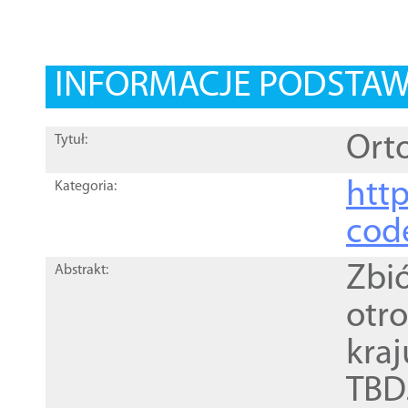
INFORMACJE PODSTA
Orto
Tytuł:
http
Kategoria:
cod
Zbi
Abstrakt:
otr
kra
TBD