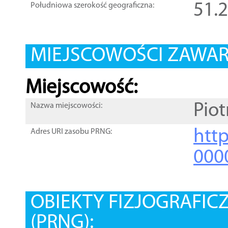
51.
Południowa szerokość geograficzna:
MIEJSCOWOŚCI ZAWART
Miejscowość:
Pio
Nazwa miejscowości:
htt
Adres URI zasobu PRNG:
000
OBIEKTY FIZJOGRAFIC
(PRNG):