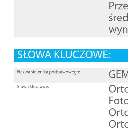
Prz
śre
wyn
SŁOWA KLUCZOWE:
GEME
Nazwa słownika podstawowego:
Ort
Słowa kluczowe:
Foto
Ort
Ort