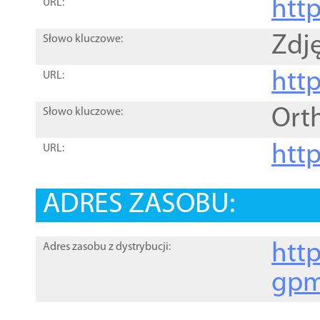
htt
URL:
Zdję
Słowo kluczowe:
htt
URL:
Ort
Słowo kluczowe:
http
URL:
ADRES ZASOBU:
http
Adres zasobu z dystrybucji:
gpm