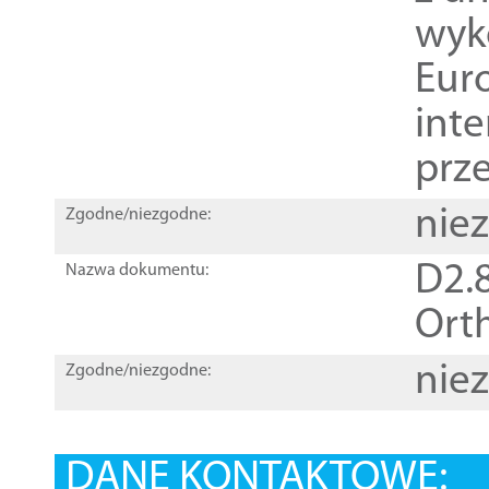
wyk
Euro
inte
prz
nie
Zgodne/niezgodne:
D2.8
Nazwa dokumentu:
Orth
nie
Zgodne/niezgodne:
DANE KONTAKTOWE: