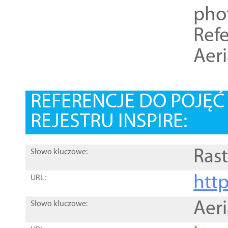
pho
Refe
Aer
REFERENCJE DO POJĘ
REJESTRU INSPIRE:
Rast
Słowo kluczowe:
htt
URL:
Aer
Słowo kluczowe: