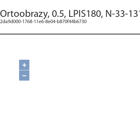
Ortoobrazy, 0.5, LPIS180, N-33-13
2da9d000-1768-11e6-8e04-b870f44b6730
+
−