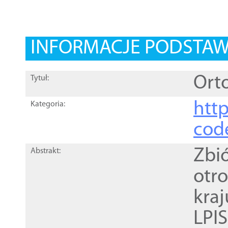
INFORMACJE PODSTA
Orto
Tytuł:
http
Kategoria:
cod
Zbi
Abstrakt:
otr
kra
LPI