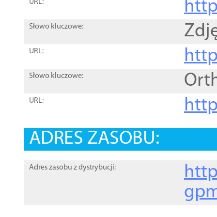
htt
URL:
Zdję
Słowo kluczowe:
htt
URL:
Ort
Słowo kluczowe:
http
URL:
ADRES ZASOBU:
http
Adres zasobu z dystrybucji:
gpm