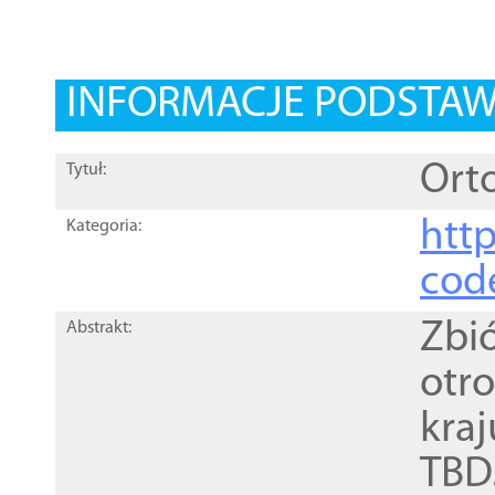
INFORMACJE PODSTA
Orto
Tytuł:
http
Kategoria:
cod
Zbi
Abstrakt:
otr
kra
TBD