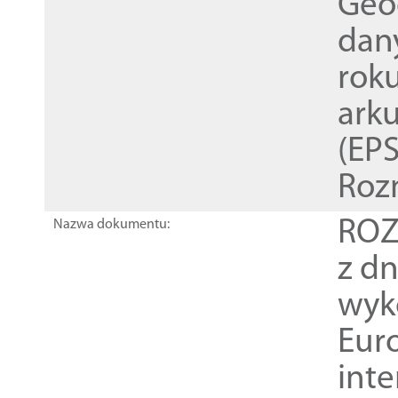
Geod
dan
rok
ark
(EPS
Roz
ROZ
Nazwa dokumentu:
z dn
wyk
Euro
inte