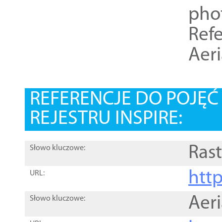
pho
Refe
Aer
REFERENCJE DO POJĘ
REJESTRU INSPIRE:
Rast
Słowo kluczowe:
htt
URL:
Aer
Słowo kluczowe: