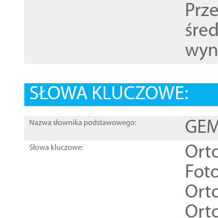
Prz
śre
wyn
SŁOWA KLUCZOWE:
GEME
Nazwa słownika podstawowego:
Ort
Słowa kluczowe:
Foto
Ort
Ort