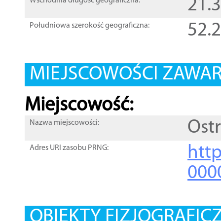
21.
Wschodnia długość geograficzna:
52.
Południowa szerokość geograficzna:
MIEJSCOWOŚCI ZAWART
Miejscowość:
Ost
Nazwa miejscowości:
htt
Adres URI zasobu PRNG:
000
OBIEKTY FIZJOGRAFIC