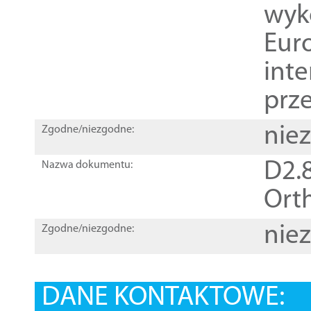
wyk
Euro
inte
prz
nie
Zgodne/niezgodne:
D2.8
Nazwa dokumentu:
Orth
nie
Zgodne/niezgodne:
DANE KONTAKTOWE: