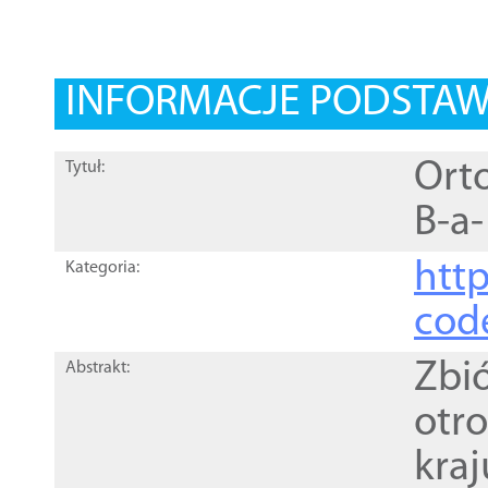
INFORMACJE PODSTA
Ort
Tytuł:
B-a-
http
Kategoria:
cod
Zbi
Abstrakt:
otr
kra