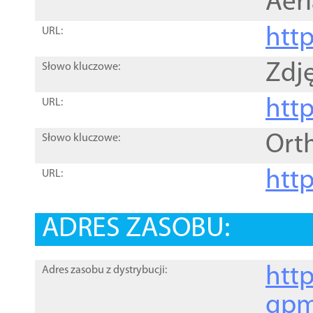
Aer
htt
URL:
Zdję
Słowo kluczowe:
htt
URL:
Ort
Słowo kluczowe:
http
URL:
ADRES ZASOBU:
http
Adres zasobu z dystrybucji:
gpm