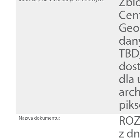
Zbi
Informacje na temat danych źródłowych:
Cen
Geod
dan
TBD
dos
dla
arch
piks
ROZ
Nazwa dokumentu:
z dn