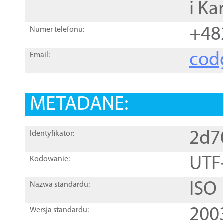
i Ka
+48
Numer telefonu:
cod
Email:
METADANE:
2d7
Identyfikator:
UTF
Kodowanie:
ISO
Nazwa standardu:
200
Wersja standardu: