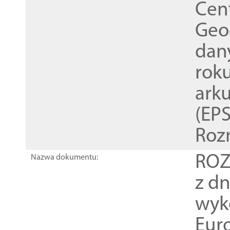
Cen
Geod
dan
rok
ark
(EPS
Roz
ROZ
Nazwa dokumentu:
z dn
wyk
Euro