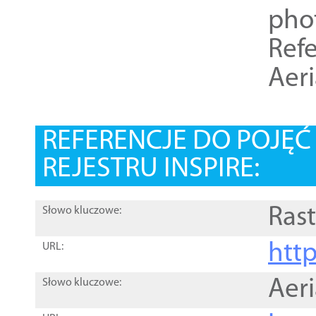
pho
Refe
Aer
REFERENCJE DO POJĘ
REJESTRU INSPIRE:
Rast
Słowo kluczowe:
htt
URL:
Aer
Słowo kluczowe: