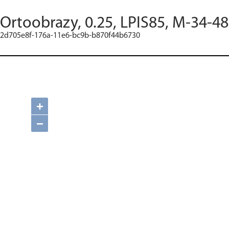
Ortoobrazy, 0.25, LPIS85, M-34-4
2d705e8f-176a-11e6-bc9b-b870f44b6730
+
−