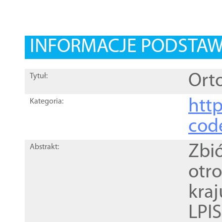
INFORMACJE PODSTA
Orto
Tytuł:
http
Kategoria:
cod
Zbi
Abstrakt:
otr
kra
LPI