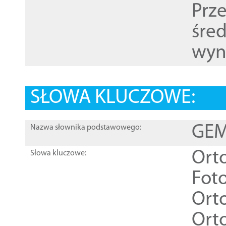
Prz
śre
wyn
SŁOWA KLUCZOWE:
GEME
Nazwa słownika podstawowego:
Ort
Słowa kluczowe:
Foto
Ort
Ort