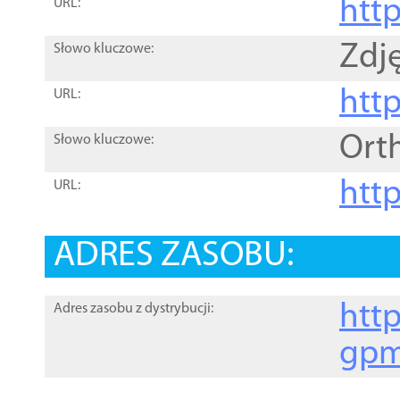
htt
URL:
Zdję
Słowo kluczowe:
htt
URL:
Ort
Słowo kluczowe:
http
URL:
ADRES ZASOBU:
http
Adres zasobu z dystrybucji:
gpm