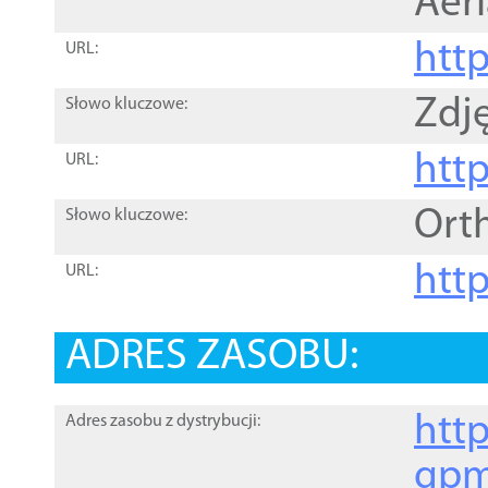
Aer
htt
URL:
Zdję
Słowo kluczowe:
htt
URL:
Ort
Słowo kluczowe:
http
URL:
ADRES ZASOBU:
http
Adres zasobu z dystrybucji:
gpm