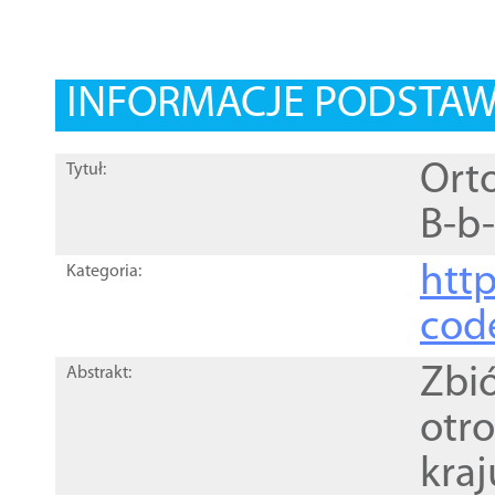
INFORMACJE PODSTA
Ort
Tytuł:
B-b
http
Kategoria:
cod
Zbi
Abstrakt:
otr
kra