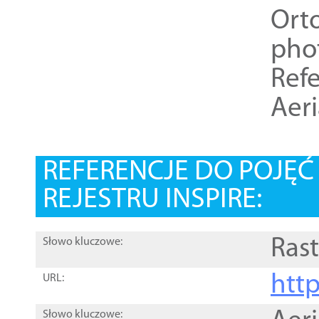
Ort
pho
Refe
Aer
REFERENCJE DO POJĘ
REJESTRU INSPIRE:
Rast
Słowo kluczowe:
htt
URL:
Słowo kluczowe: