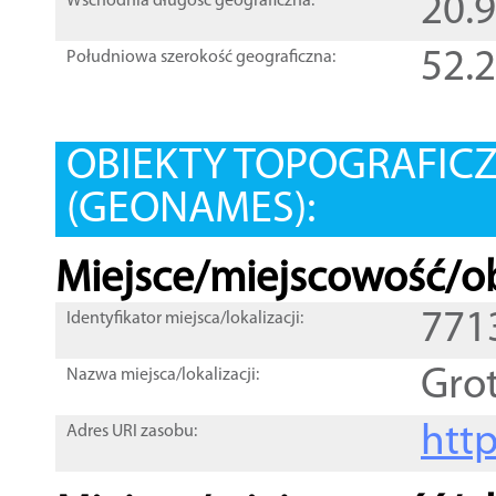
20.
Wschodnia długość geograficzna:
52.
Południowa szerokość geograficzna:
OBIEKTY TOPOGRAFIC
(GEONAMES):
Miejsce/miejscowość/ob
771
Identyfikator miejsca/lokalizacji:
Gro
Nazwa miejsca/lokalizacji:
htt
Adres URI zasobu: