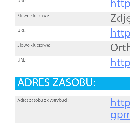
htt
URL:
Zdję
Słowo kluczowe:
htt
URL:
Ort
Słowo kluczowe:
http
URL:
ADRES ZASOBU:
http
Adres zasobu z dystrybucji:
gpm