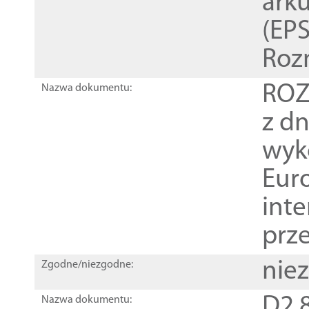
ark
(EPS
Roz
ROZ
Nazwa dokumentu:
z dn
wyk
Euro
inte
prz
nie
Zgodne/niezgodne:
D2.8
Nazwa dokumentu: