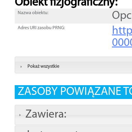
Obiekt fizjograficzny:
Opc
Nazwa obiektu:
http
Adres URI zasobu PRNG:
000
Pokaż wszystkie
ZASOBY POWIĄZANE T
Zawiera: