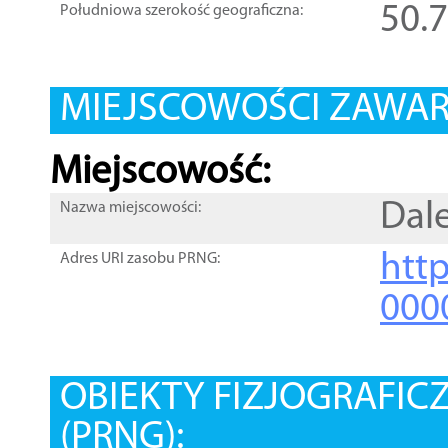
50.
Południowa szerokość geograficzna:
MIEJSCOWOŚCI ZAWART
Miejscowość:
Dal
Nazwa miejscowości:
htt
Adres URI zasobu PRNG:
000
OBIEKTY FIZJOGRAFIC
(PRNG):