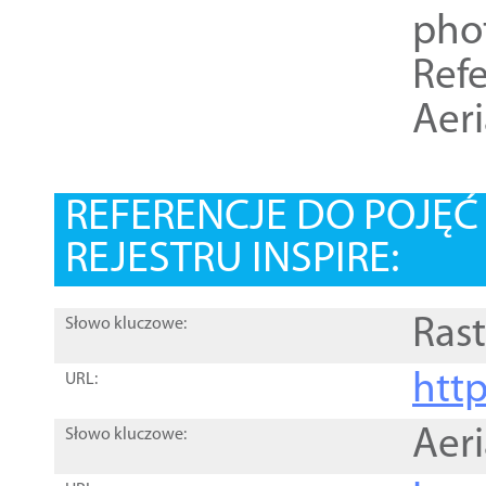
pho
Refe
Aer
REFERENCJE DO POJĘ
REJESTRU INSPIRE:
Rast
Słowo kluczowe:
htt
URL:
Aer
Słowo kluczowe: