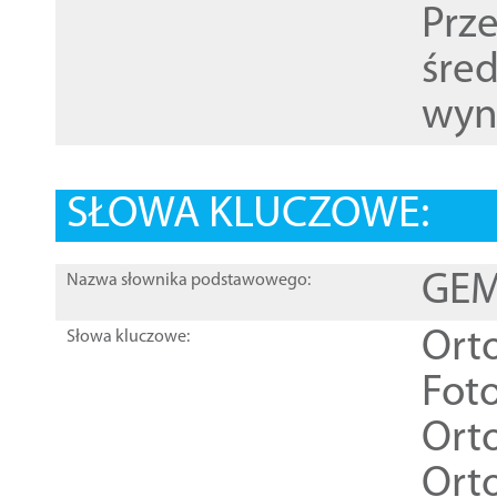
Prz
śre
wyn
SŁOWA KLUCZOWE:
GEME
Nazwa słownika podstawowego:
Ort
Słowa kluczowe:
Foto
Ort
Ort