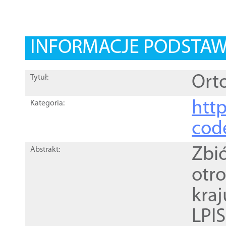
INFORMACJE PODSTA
Orto
Tytuł:
http
Kategoria:
cod
Zbi
Abstrakt:
otr
kra
LPI