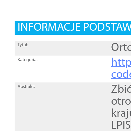
INFORMACJE PODSTA
Orto
Tytuł:
http
Kategoria:
cod
Zbi
Abstrakt:
otr
kra
LPI