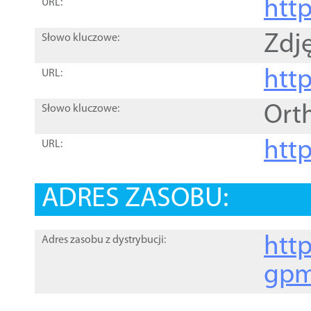
htt
URL:
Zdję
Słowo kluczowe:
htt
URL:
Ort
Słowo kluczowe:
http
URL:
ADRES ZASOBU:
http
Adres zasobu z dystrybucji:
gpm