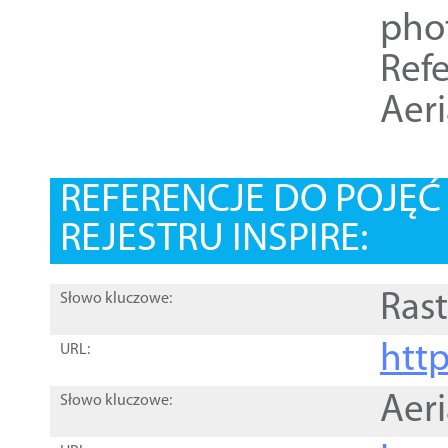
pho
Refe
Aer
REFERENCJE DO POJĘ
REJESTRU INSPIRE:
Rast
Słowo kluczowe:
htt
URL:
Aer
Słowo kluczowe: