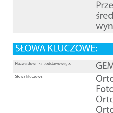
Prz
śre
wyn
SŁOWA KLUCZOWE:
GEME
Nazwa słownika podstawowego:
Ort
Słowa kluczowe:
Foto
Ort
Ort