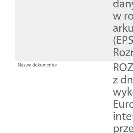
dan
w r
ark
(EPS
Roz
ROZ
Nazwa dokumentu:
z dn
wyk
Euro
inte
prz