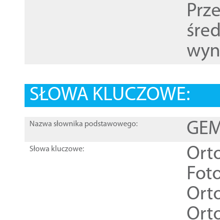
Prz
śre
wyn
SŁOWA KLUCZOWE:
GEME
Nazwa słownika podstawowego:
Ort
Słowa kluczowe:
Foto
Ort
Ort