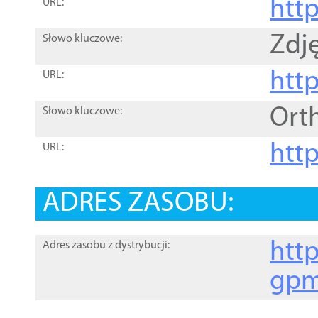
htt
URL:
Zdję
Słowo kluczowe:
htt
URL:
Ort
Słowo kluczowe:
http
URL:
ADRES ZASOBU:
http
Adres zasobu z dystrybucji:
gpm