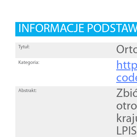
INFORMACJE PODSTA
Orto
Tytuł:
http
Kategoria:
cod
Zbi
Abstrakt:
otr
kra
LPI